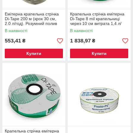
Емітерна крапельна стрічка
Крапельна стрічка емітерна
Di-Tape 200 м (крок 30 см,
Di-Tape 8 mil крапельниці
2.0 л/год). Розумний полив
через 10 см витрата 1,4 л/
без засмічень (Туреччина)
год, довжина 500 м, в
В наявності
В наявності
упаковці - 1 шт.
553,41
1 838,97
₴
₴
Купити
Купити
Крапельна стрічка емітерна