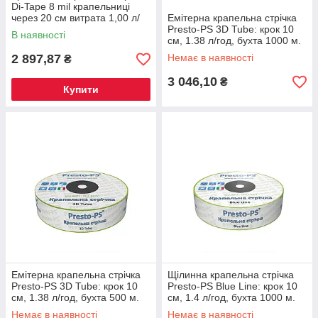
Di-Tape 8 mil крапельниці
через 20 см витрата 1,00 л/
Емітерна крапельна стрічка
год, довжина 1000 м, в
Presto-PS 3D Tube: крок 10
В наявності
упаковці - 1 шт.
см, 1.38 л/год, бухта 1000 м.
Захист від засмічень
2 897,87
Немає в наявності
₴
3 046,10
₴
Купити
Емітерна крапельна стрічка
Щілинна крапельна стрічка
Presto-PS 3D Tube: крок 10
Presto-PS Blue Line: крок 10
см, 1.38 л/год, бухта 500 м.
см, 1.4 л/год, бухта 1000 м.
Захист від засмічень
Надійний полив
Немає в наявності
Немає в наявності