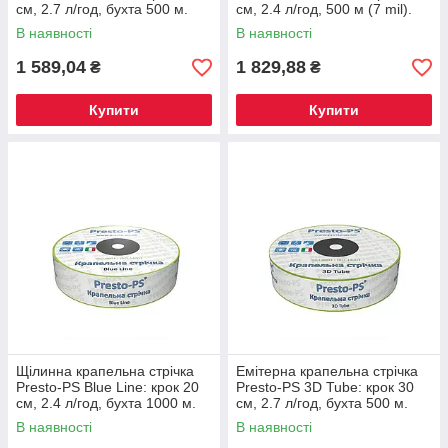
см, 2.7 л/год, бухта 500 м.
см, 2.4 л/год, 500 м (7 mil).
Захист від засмічень
Італійська якість
В наявності
В наявності
1 589,04
1 829,88
₴
₴
Купити
Купити
Щілинна крапельна стрічка
Емітерна крапельна стрічка
Presto-PS Blue Line: крок 20
Presto-PS 3D Tube: крок 30
см, 2.4 л/год, бухта 1000 м.
см, 2.7 л/год, бухта 500 м.
Оригінал Італія
Захист від засмічень
В наявності
В наявності