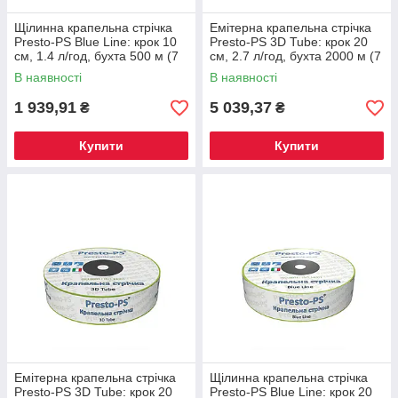
Щілинна крапельна стрічка
Емітерна крапельна стрічка
Presto-PS Blue Line: крок 10
Presto-PS 3D Tube: крок 20
см, 1.4 л/год, бухта 500 м (7
см, 2.7 л/год, бухта 2000 м (7
mil). Гарантія якості
mil). Захист від засмічень
В наявності
В наявності
1 939,91
5 039,37
₴
₴
Купити
Купити
Емітерна крапельна стрічка
Щілинна крапельна стрічка
Presto-PS 3D Tube: крок 20
Presto-PS Blue Line: крок 20