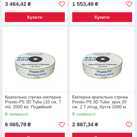
3 464,42
1 553,49
₴
₴
Купити
Купити
Крапельна стрічка емітерна
Емітерна крапельна стрічка
Presto-PS 3D Tube (10 см, 7
Presto-PS 3D Tube: крок 20
mil, 2000 м). Подвійний
см, 2.7 л/год, бухта 1000 м.
захист від засмічень!
Захист крапельниць
В наявності
В наявності
6 065,78
2 887,34
₴
₴