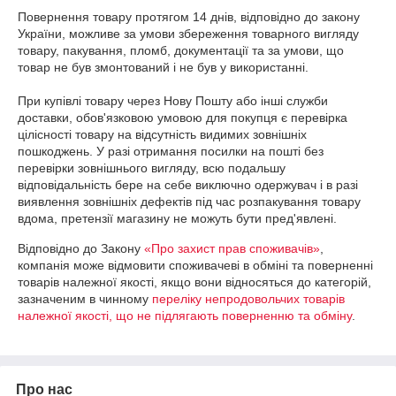
Повернення товару протягом 14 днів, відповідно до закону 
України, можливе за умови збереження товарного вигляду 
товару, пакування, пломб, документації та за умови, що 
товар не був змонтований і не був у використанні. 

При купівлі товару через Нову Пошту або інші служби 
доставки, обов'язковою умовою для покупця є перевірка 
цілісності товару на відсутність видимих зовнішніх 
пошкоджень. У разі отримання посилки на пошті без 
перевірки зовнішнього вигляду, всю подальшу 
відповідальність бере на себе виключно одержувач і в разі 
виявлення зовнішніх дефектів під час розпакування товару 
вдома, претензії магазину не можуть бути пред'явлені. 
Відповідно до Закону
«Про захист прав споживачів»
,
компанія може відмовити споживачеві в обміні та поверненні
товарів належної якості, якщо вони відносяться до категорій,
зазначеним в чинному
переліку непродовольчих товарів
належної якості, що не підлягають поверненню та обміну
.
Про нас