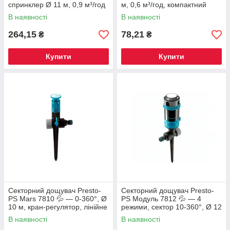
спринклер Ø 11 м, 0,9 м³/год
м, 0,6 м³/год, компактний
полив газону та грядок
В наявності
В наявності
264,15
78,21
₴
₴
Купити
Купити
Секторний дощувач Presto-
Секторний дощувач Presto-
PS Mars 7810 💦 — 0-360°, Ø
PS Модуль 7812 💦 — 4
10 м, кран-регулятор, лінійне
режими, сектор 10-360°, Ø 12
підключення
м
В наявності
В наявності