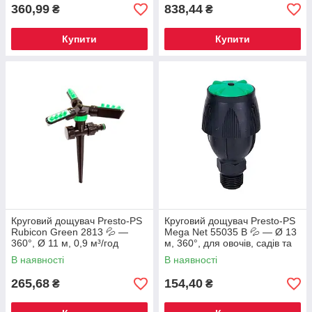
360,99
838,44
₴
₴
Купити
Купити
Круговий дощувач Presto-PS
Круговий дощувач Presto-PS
Rubicon Green 2813 💦 —
Mega Net 55035 В 💦 — Ø 13
360°, Ø 11 м, 0,9 м³/год
м, 360°, для овочів, садів та
антифросту
В наявності
В наявності
265,68
154,40
₴
₴