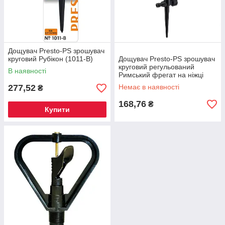
Дощувач Presto-PS зрошувач
круговий Рубікон (1011-B)
Дощувач Presto-PS зрошувач
круговий регульований
В наявності
Римський фрегат на ніжці
(SP-3103)
277,52
Немає в наявності
₴
168,76
₴
Купити