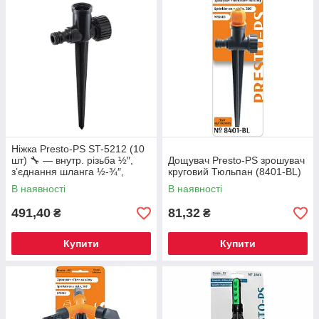
Ніжка Presto-PS ST-5212 (10
шт) 🔧 — внутр. різьба ½″,
Дощувач Presto-PS зрошувач
з’єднання шланга ½-¾″,
круговий Тюльпан (8401-BL)
лінійний монтаж
В наявності
В наявності
491,40
81,32
₴
₴
Купити
Купити