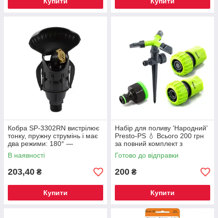
Купити
Купити
Кобра SP-3302RN вистрілює
Набір для поливу 'Народний'
тонку, пружну струмінь і має
Presto-PS 💧 Всього 200 грн
два режими: 180° —
за повний комплект з
поливаєте грядки вздовж
дощувачем!
В наявності
Готово до відправки
доріжки, не мочите плитку.
360
203,40
200
₴
₴
Купити
Купити