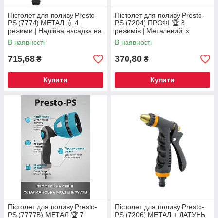
Пістолет для поливу Presto-
Пістолет для поливу Presto-
PS (7774) МЕТАЛ 💧 4
PS (7204) ПРОФІ 🏆 8
режими | Надійна насадка на
режимів | Металевий, з
шланг з латунною
фіксатором курка для
В наявності
В наявності
форсункою
комфорту
715,68
370,80
₴
₴
Купити
Купити
Пістолет для поливу Presto-
Пістолет для поливу Presto-
PS (7777B) МЕТАЛ 🏆 7
PS (7206) МЕТАЛ + ЛАТУНЬ