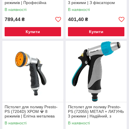
режимів | Професійна
3 режими | З фіксатором
модель з фіксатором
курка для комфортного
В наявності
В наявності
поливу
789,44
401,40
₴
₴
Купити
Купити
Пістолет для поливу Presto-
Пістолет для поливу Presto-
PS (7204D) ХРОМ 💎 8
PS (72055) МЕТАЛ + ЛАТУНЬ
режимів | Елітна металева
3 режими | Надійний, з
модель з фіксатором
фіксатором курка
В наявності
В наявності