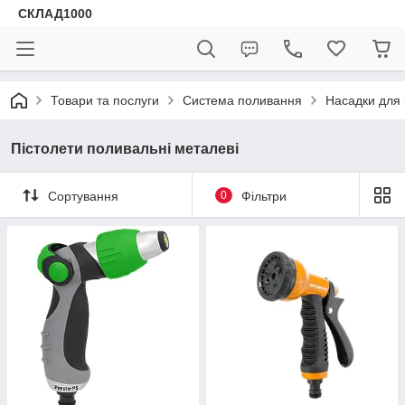
СКЛАД1000
Товари та послуги
Система поливання
Насадки для
Пістолети поливальні металеві
Сортування
0
Фільтри