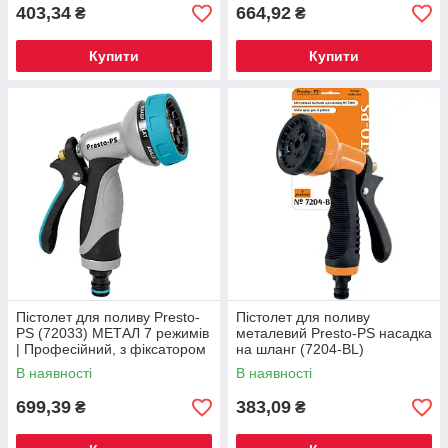
403,34
664,92
₴
₴
Купити
Купити
Пістолет для поливу Presto-
Пістолет для поливу
PS (72033) МЕТАЛ 7 режимів
металевий Presto-PS насадка
| Професійний, з фіксатором
на шланг (7204-BL)
В наявності
В наявності
699,39
383,09
₴
₴