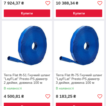
7 924,37
10 388,34
₴
₴
Купити
Купити
Terra Flat lft-51 Гнучкий шланг
Terra Flat lft-75 Гнучкий шланг
"LayFLat" Presto-PS діаметр
"LayFLat" Presto-PS діаметр
2 дюйми, довжина 100 м
3 дюйми, довжина 100 м
(TFL-51)
(TFL-75)
В наявності
В наявності
4 500,81
8 183,25
₴
₴