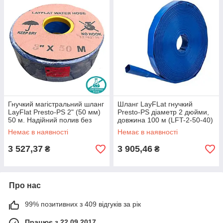
Гнучкий магістральний шланг
Шланг LayFLat гнучкий
LayFlat Presto-PS 2" (50 мм)
Presto-PS діаметр 2 дюйми,
50 м. Надійний полив без
довжина 100 м (LFT-2-50-40)
хлору (4 атм)
Немає в наявності
Немає в наявності
3 527,37
3 905,46
₴
₴
Про нас
99% позитивних з 409 відгуків за рік
Працює з 22.09.2017