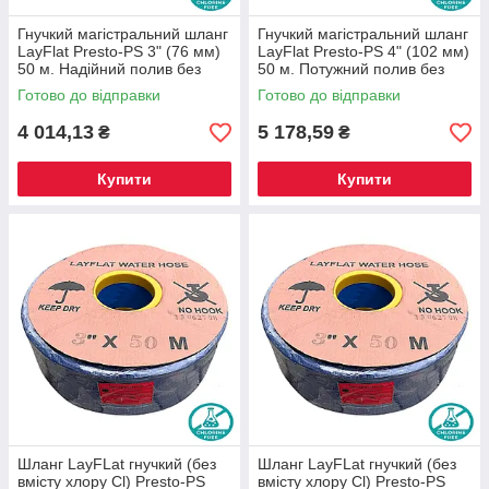
Гнучкий магістральний шланг
Гнучкий магістральний шланг
LayFlat Presto-PS 3" (76 мм)
LayFlat Presto-PS 4" (102 мм)
50 м. Надійний полив без
50 м. Потужний полив без
хлору (4 атм) PRM-75
хлору (4 атм) PRM-102
Готово до відправки
Готово до відправки
4 014,13
5 178,59
₴
₴
Купити
Купити
Шланг LayFLat гнучкий (без
Шланг LayFLat гнучкий (без
вмісту хлору Cl) Presto-PS
вмісту хлору Cl) Presto-PS