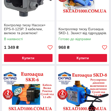
Контролер тиску Насоси+
EPS-II-12SP. З кабелем,
Контроллер тиску Euroaqua
вилкою та розеткою!
SKD-1. Захист від гідроударів.
В наявності
Готово до відправки
1 349
968
₴
₴
Купити
Купити