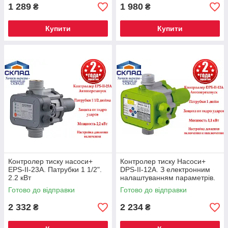
1 289
1 980
₴
₴
Купити
Купити
Контролер тиску насоси+
Контролер тиску Насоси+
EPS-II-23A. Патрубки 1 1/2".
DPS-II-12A. З електронним
2.2 кВт
налаштуванням параметрів.
Готово до відправки
Готово до відправки
2 332
2 234
₴
₴