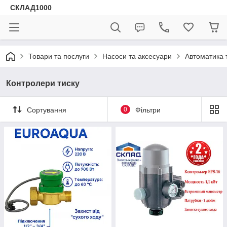
СКЛАД1000
Товари та послуги
Насоси та аксесуари
Автоматика 
Контролери тиску
Сортування
0
Фільтри