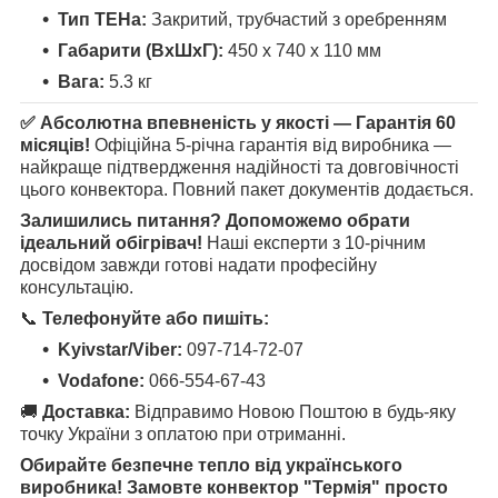
Тип ТЕНа:
Закритий, трубчастий з оребренням
Габарити (ВхШхГ):
450 х 740 х 110 мм
Вага:
5.3 кг
✅ Абсолютна впевненість у якості — Гарантія 60
місяців!
Офіційна 5-річна гарантія від виробника —
найкраще підтвердження надійності та довговічності
цього конвектора. Повний пакет документів додається.
Залишились питання? Допоможемо обрати
ідеальний обігрівач!
Наші експерти з 10-річним
досвідом завжди готові надати професійну
консультацію.
📞
Телефонуйте або пишіть:
Kyivstar/Viber:
097-714-72-07
Vodafone:
066-554-67-43
🚚
Доставка:
Відправимо Новою Поштою в будь-яку
точку України з оплатою при отриманні.
Обирайте безпечне тепло від українського
виробника! Замовте конвектор "Термія" просто