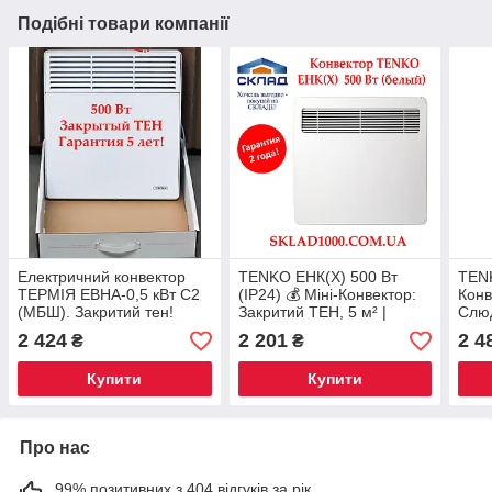
Подібні товари компанії
Електричний конвектор
TENKO ЕНК(Х) 500 Вт
TENK
ТЕРМІЯ ЕВНА-0,5 кВт С2
(IP24) 💰 Міні-Конвектор:
Конв
(МБШ). Закритий тен!
Закритий ТЕН, 5 м² |
Слю
Установка на Стіну та
Екон
2 424
2 201
2 4
₴
₴
Підлогу!
10-1
Комп
Купити
Купити
Про нас
99% позитивних з 404 відгуків за рік