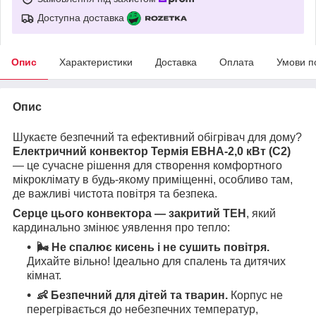
Доступна доставка
Опис
Характеристики
Доставка
Оплата
Умови п
Опис
Шукаєте безпечний та ефективний обігрівач для дому?
Електричний конвектор Термія ЕВНА-2,0 кВт (С2)
— це сучасне рішення для створення комфортного
мікроклімату в будь-якому приміщенні, особливо там,
де важливі чистота повітря та безпека.
Серце цього конвектора — закритий ТЕН
, який
кардинально змінює уявлення про тепло:
🌬️ Не спалює кисень і не сушить повітря.
Дихайте вільно! Ідеально для спалень та дитячих
кімнат.
👶 Безпечний для дітей та тварин.
Корпус не
перегрівається до небезпечних температур,