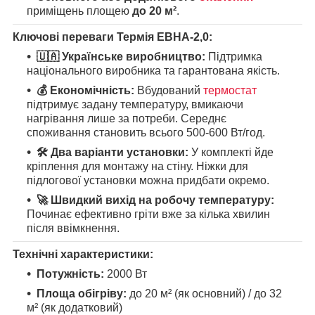
приміщень площею
до 20 м²
.
Ключові переваги Термія ЕВНА-2,0:
🇺🇦 Українське виробництво:
Підтримка
національного виробника та гарантована якість.
💰 Економічність:
Вбудований
термостат
підтримує задану температуру, вмикаючи
нагрівання лише за потреби. Середнє
споживання становить всього 500-600 Вт/год.
🛠️ Два варіанти установки:
У комплекті йде
кріплення для монтажу на стіну. Ніжки для
підлогової установки можна придбати окремо.
🚀 Швидкий вихід на робочу температуру:
Починає ефективно гріти вже за кілька хвилин
після ввімкнення.
Технічні характеристики:
Потужність:
2000 Вт
Площа обігріву:
до 20 м² (як основний) / до 32
м² (як додатковий)