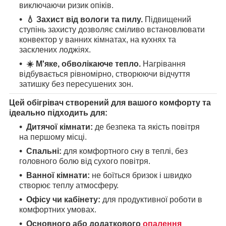
виключаючи ризик опіків.
💧 Захист від вологи та пилу.
Підвищений
ступінь захисту дозволяє сміливо встановлювати
конвектор у ванних кімнатах, на кухнях та
засклених лоджіях.
☀️ М'яке, обволікаюче тепло.
Нагрівання
відбувається рівномірно, створюючи відчуття
затишку без пересушених зон.
Цей обігрівач створений для вашого комфорту та
ідеально підходить для:
Дитячої кімнати:
де безпека та якість повітря
на першому місці.
Спальні:
для комфортного сну в теплі, без
головного болю від сухого повітря.
Ванної кімнати:
не боїться бризок і швидко
створює теплу атмосферу.
Офісу чи кабінету:
для продуктивної роботи в
комфортних умовах.
Основного або додаткового
опалення