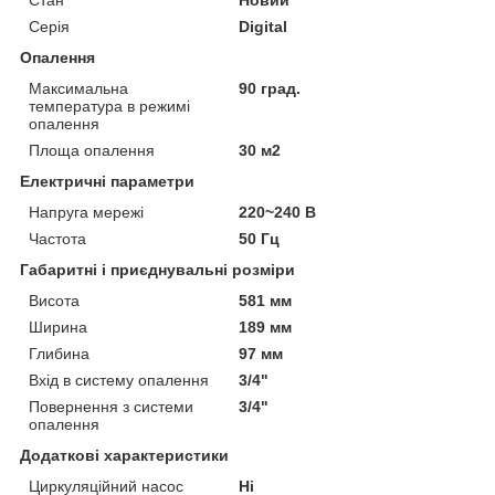
Серія
Digital
Опалення
Максимальна
90 град.
температура в режимі
опалення
Площа опалення
30 м2
Електричні параметри
Напруга мережі
220~240 В
Частота
50 Гц
Габаритні і приєднувальні розміри
Висота
581 мм
Ширина
189 мм
Глибина
97 мм
Вхід в систему опалення
3/4"
Повернення з системи
3/4"
опалення
Додаткові характеристики
Циркуляційний насос
Ні