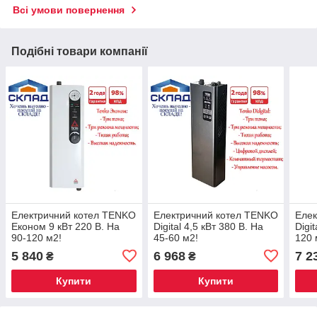
Всі умови повернення
Подібні товари компанії
Електричний котел TENKO
Електричний котел TENKO
Елек
Економ 9 кВт 220 В. На
Digital 4,5 кВт 380 В. На
Digi
90-120 м2!
45-60 м2!
120 
5 840
6 968
7 2
₴
₴
Купити
Купити