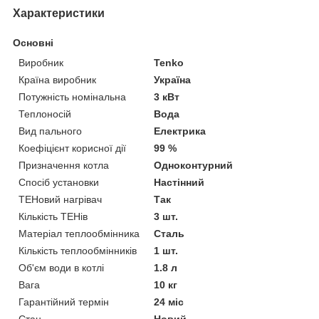
Характеристики
Основні
Виробник
Tenko
Країна виробник
Україна
Потужність номінальна
3 кВт
Теплоносій
Вода
Вид пального
Електрика
Коефіцієнт корисної дії
99 %
Призначення котла
Одноконтурний
Спосіб установки
Настінний
ТЕНовий нагрівач
Так
Кількість ТЕНів
3 шт.
Матеріал теплообмінника
Сталь
Кількість теплообмінників
1 шт.
Об'єм води в котлі
1.8 л
Вага
10 кг
Гарантійний термін
24 міс
Стан
Новий