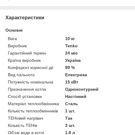
Характеристики
Основні
Вага
10 кг
Виробник
Tenko
Гарантійний термін
24 міс
Країна виробник
Україна
Коефіцієнт корисної дії
99 %
Вид пального
Електрика
Потужність номінальна
15 кВт
Призначення котла
Одноконтурний
Спосіб установки
Настінний
Матеріал теплообмінника
Сталь
Кількість теплообмінників
1 шт.
ТЕНовий нагрівач
Так
Кількість ТЕНів
3 шт.
Об'єм води в котлі
1.8 л