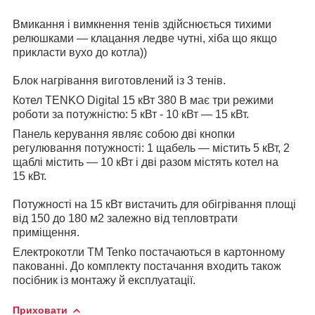
Вмикання і вимкнення тенів здійснюється тихими
релюшками — клацання ледве чутні, хіба що якщо
прикласти вухо до котла))
Блок нагрівання виготовлений із 3 тенів.
Котел TENKO Digital 15 кВт 380 В має три режими
роботи за потужністю: 5 кВт - 10 кВт — 15 кВт.
Панель керування являє собою дві кнопки
регулювання потужності: 1 щабель — містить 5 кВт, 2
щаблі містить — 10 кВт і дві разом містять котел на
15 кВт.
Потужності на 15 кВт вистачить для обігрівання площі
від 150 до 180 м2 залежно від тепловтрати
приміщення.
Електрокотли ТМ Tenko постачаються в картонному
пакованні. До комплекту постачання входить також
посібник із монтажу й експлуатації.
Приховати