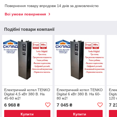
Повернення товару впродовж 14 днів за домовленістю
Всі умови повернення
Подібні товари компанії
Електричний котел TENKO
Електричний котел TENKO
Елек
Digital 4,5 кВт 380 В. На
Digital 6 кВт 380 В. На 60-
Digi
45-60 м2!
80 м2!
120 
6 968
7 045
7 2
₴
₴
Купити
Купити