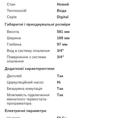
Стан
Новий
Теплоносій
Вода
Серія
Digital
Габаритні і приєднувальні розміри
Висота
581 мм
Ширина
189 мм
Глибина
97 мм
Вхід в систему опалення
3/4"
Повернення з системи
3/4"
опалення
Додаткові характеристики
Дисплей
Так
Циркуляційний насос
Ні
Безшумна комутація
Так
Можливість підключення
Так
кімнатного термостата-
програматора
Електричні параметри
Частота
50 Гц