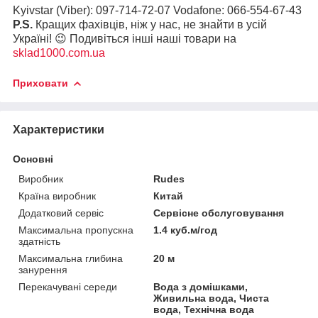
Kyivstar (Viber): 097-714-72-07 Vodafone: 066-554-67-43
P.S.
Кращих фахівців, ніж у нас, не знайти в усій
Україні! 😉 Подивіться інші наші товари на
sklad1000.com.ua
Приховати
Характеристики
Основні
Виробник
Rudes
Країна виробник
Китай
Додатковий сервіс
Сервісне обслуговування
Максимальна пропускна
1.4 куб.м/год
здатність
Максимальна глибина
20 м
занурення
Перекачувані середи
Вода з домішками,
Живильна вода, Чиста
вода, Технічна вода