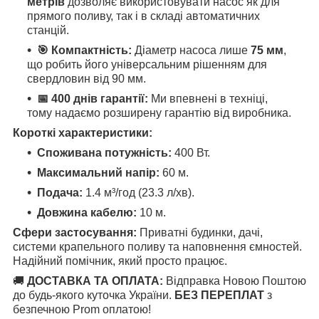
метрів
дозволяє використовувати насос як для
прямого поливу, так і в складі автоматичних
станцій.
🎯 Компактність:
Діаметр насоса лише
75 мм
,
що робить його універсальним рішенням для
свердловин від 90 мм.
📅 400 днів гарантії:
Ми впевнені в техніці,
тому надаємо розширену гарантію від виробника.
Короткі характеристики:
Споживана потужність:
400 Вт.
Максимальний напір:
60 м.
Подача:
1.4 м³/год (23.3 л/хв).
Довжина кабелю:
10 м.
Сфери застосування:
Приватні будинки, дачі,
системи крапельного поливу та наповнення ємностей.
Надійний помічник, який просто працює.
🚚
ДОСТАВКА ТА ОПЛАТА:
Відправка Новою Поштою
до будь-якого куточка України.
БЕЗ ПЕРЕПЛАТ
з
безпечною Prom оплатою!