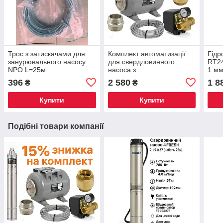
Трос з затискачами для
Комплект автоматизації
Гідр
занурювального насосу
для свердловинного
RT24
NPO L=25м
насоса з
1 мм
гідроакумулятором 24 л
вод
396
2 580
1 8
₴
₴
Купити
Купити
Подібні товари компанії