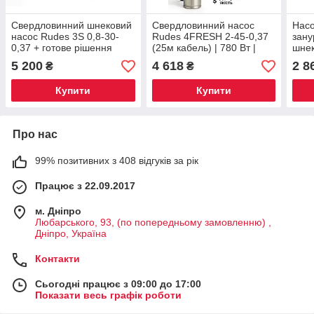
Свердловинний шнековий
Свердловинний насос
Насо
насос Rudes 3S 0,8-30-
Rudes 4FRESH 2-45-0,37
зану
0,37 + готове рішення
(25м кабель) | 780 Вт |
шне
автоматизації!
4м³/год | Напір 57м! 💧✅
0.8-
5 200
4 618
2 8
₴
₴
1,5 
Купити
Купити
Про нас
99% позитивних з 408 відгуків за рік
Працює з 22.09.2017
м. Дніпро
Любарського, 93, (по попередньому замовленню) ,
Дніпро, Україна
Контакти
Сьогодні працює з 09:00 до 17:00
Показати весь графік роботи