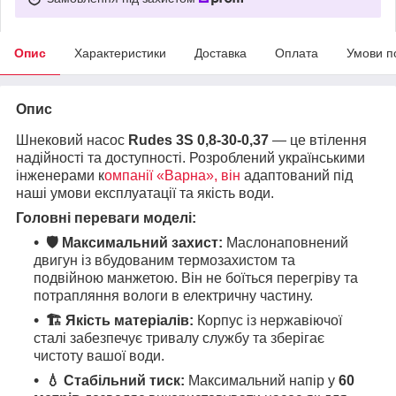
Опис
Характеристики
Доставка
Оплата
Умови п
Опис
Шнековий насос
Rudes 3S 0,8-30-0,37
— це втілення
надійності та доступності. Розроблений українськими
інженерами к
омпанії «Варна», він
адаптований під
наші умови експлуатації та якість води.
Головні переваги моделі:
🛡️ Максимальний захист:
Маслонаповнений
двигун із вбудованим термозахистом та
подвійною манжетою. Він не боїться перегріву та
потрапляння вологи в електричну частину.
🏗️ Якість матеріалів:
Корпус із нержавіючої
сталі забезпечує тривалу службу та зберігає
чистоту вашої води.
💧 Стабільний тиск:
Максимальний напір у
60