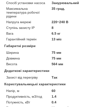
Спосіб установки насоса
Занурювальний
Максимальна
35 град.
температура робочої
рідини
Напруга мережі
220~240 В
Ступінь захисту IP
8
Вага
6.5 кг
Гарантійний термін
13 міс
Габаритні розміри
Ширина
75 мм
Довжина
75 мм
Висота
564 мм
Додаткові характеристики
Захист від перегріву
Так
Користувальницькі характеристики
Напір, м
60
Продуктивність, м3/год
1.4
Потужність, кВт
0.4