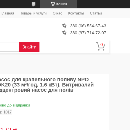
Кошик
Главная
Товары и услуги
О нас
Контакты
Статьи
+380 (66) 554-67-43
+380 (97) 714-72-07
Знайти
асос для крапельного поливу NPO
K20 (33 м³/год, 1.6 кВт). Витривалий
ідцентровий насос для полів
тово до відправки
д:
1017