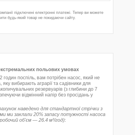
компанії підключені електронні платежі. Тепер ви можете
пити будь-який товар не покидаючи сайту.
 екстремальних польових умовах
 годин поспіль, вам потрібен насос, який не
, яку вибирають аграрії та садівники для
акопичувальних резервуарів (з глибини до 7
езпечуючи відмінний напір без просідань у
рахунок наведено для стандартної стрічки з
еми ми заклали 20% запасу потужності насоса
робочий об'єм — 26.4 м³/год)
: