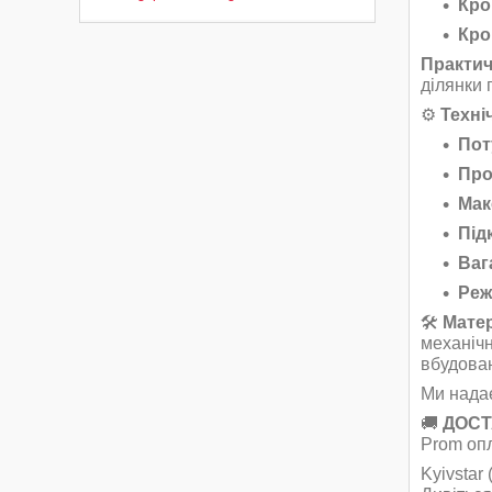
Кро
Кро
Практич
ділянки 
⚙️
Техні
Пот
Про
Мак
Під
Ваг
Реж
🛠
Матер
механічн
вбудован
Ми над
🚚
ДОСТ
Prom оп
Kyivstar