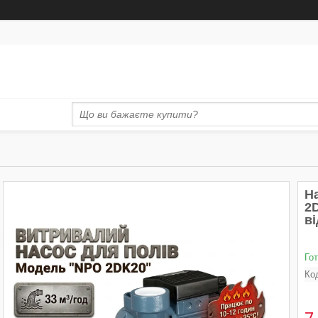
Н
2D
в
Го
Ко