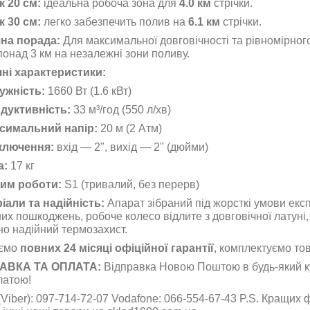
к 20 см:
ідеальна робоча зона для
4.0 км
стрічки.
к 30 см:
легко забезпечить полив на
6.1 км
стрічки.
на порада:
Для максимальної довговічності та рівномірног
понад 3 км на незалежні зони поливу.
чні характеристики:
ужність:
1660 Вт (1.6 кВт)
дуктивність:
33 м³/год (550 л/хв)
симальний напір:
20 м (2 Атм)
ключення:
вхід — 2", вихід — 2" (дюйми)
а:
17 кг
им роботи:
S1 (тривалий, без перерв)
іали та надійність:
Апарат зібраний під жорсткі умови експ
их пошкоджень, робоче колесо відлите з довговічної латуні,
о надійний термозахист.
аємо
повних 24 місяці офіційної гарантії
, комплектуємо то
АВКА ТА ОПЛАТА:
Відправка Новою Поштою в будь-який к
латою!
 (Viber): 097-714-72-07 Vodafone: 066-554-67-43 P.S. Кращих фа