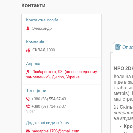
Контакти
Олександр
Опи
СКЛАД 1000
NPO 2DK
Любарського, 93, (по попередньому
Коли на 
замовленню), Дніпро, Україна
піде в з
стабільн
метрів).
магістра
+380 (66) 554-67-43
+380 (97) 714-72-07
🧮
Скіль
Viber
витрато
на втра
Кро
megapixel1706@gmail.com