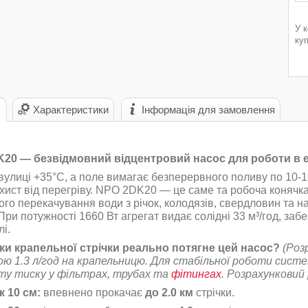
У 
ку
с
Характеристики
Інформація для замовлення
20 — безвідмовний відцентровий насос для роботи в
вулиці +35°C, а поле вимагає безперервного поливу по 10-12
ахист від перегріву. NPO 2DK20 — це саме та робоча конячка
ого перекачування води з річок, колодязів, свердловин та н
 При потужності 1660 Вт агрегат видає солідні 33 м³/год, заб
лі.
ки крапельної стрічки реально потягне цей насос?
(Роз
ю 1.3 л/год на крапельницю. Для стабільної роботи сист
ту тиску у фільтрах, трубах та
фітингах
. Розрахунковий 
к 10 см:
впевнено прокачає
до 2.0 км
стрічки.