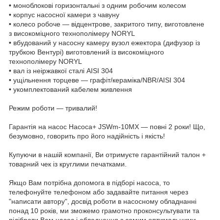
• моноблокові горизонтальні з одним робочим колесом
• корпус насосної камери з чавуну
• колесо робоче — відцентрове, закритого типу, виготовлене
з високоміцного технополімеру NORYL
• вбудований у насосну камеру вузол ежектора (дифузор із
трубкою Вентурі) виготовлений із високоміцного
технополімеру NORYL
• вал із неіржавкої сталі AISI 304
• ущільнення торцеве — графіт/кераміка/NBR/AISI 304
• укомплектований кабелем живлення
Режим роботи — тривалий!
Гарантія на насос Насоса+ JSWm-10МX — повні 2 роки! Що,
безумовно, говорить про його надійність і якість!
Купуючи в нашій компанії, Ви отримуєте гарантійний талон +
товарний чек із круглими печатками.
Якщо Вам потрібна допомога в підборі насоса, то
телефонуйте телефоном або задавайте питання через
"написати автору", досвід роботи в насосному обладнанні
понад 10 років, ми зможемо грамотно проконсультувати та
підібрати Вам насос і обладнання з самим оптимальними