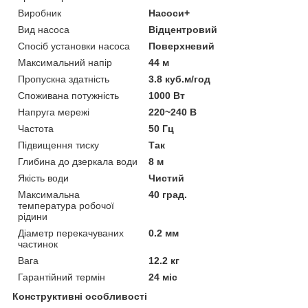
Виробник
Насоси+
Вид насоса
Відцентровий
Спосіб установки насоса
Поверхневий
Максимальний напір
44 м
Пропускна здатність
3.8 куб.м/год
Споживана потужність
1000 Вт
Напруга мережі
220~240 В
Частота
50 Гц
Підвищення тиску
Так
Глибина до дзеркала води
8 м
Якість води
Чистий
Максимальна
40 град.
температура робочої
рідини
Діаметр перекачуваних
0.2 мм
частинок
Вага
12.2 кг
Гарантійний термін
24 міс
Конструктивні особливості