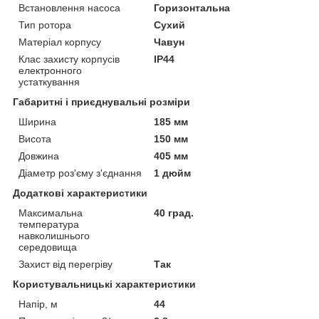
Встановлення насоса
Горизонтальна
Тип ротора
Сухий
Матеріал корпусу
Чавун
Клас захисту корпусів
IP44
електронного
устаткування
Габаритні і приєднувальні розміри
Ширина
185 мм
Висота
150 мм
Довжина
405 мм
Діаметр роз'єму з'єднання
1 дюйм
Додаткові характеристики
Максимальна
40 град.
температура
навколишнього
середовища
Захист від перегріву
Так
Користувальницькі характеристики
Напір, м
44