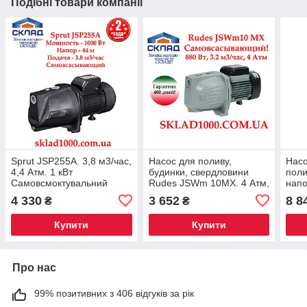
Подібні товари компанії
Sprut JSP255A. 3,8 м3/час,
Насос для поливу,
Насо
4,4 Атм. 1 кВт
будинки, свердловини
поли
Самовсмоктувальний
Rudes JSWm 10MX. 4 Атм,
нап
насос
3,2 м3/год
1AX.
4 330
3 652
8 8
₴
₴
0.55 
Купити
Купити
Про нас
99% позитивних з 406 відгуків за рік