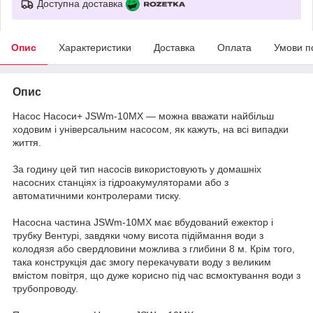
Доступна доставка
Опис
Характеристики
Доставка
Оплата
Умови п
Опис
Насос Насоси+ JSWm-10МX — можна вважати найбільш
ходовим і універсальним насосом, як кажуть, на всі випадки
життя.
За годину цей тип насосів використовують у домашніх
насосних станціях із гідроакумуляторами або з
автоматичними контролерами тиску.
Насосна частина JSWm-10МX має вбудований ежектор і
трубку Вентурі, завдяки чому висота підіймання води з
колодязя або свердловини можлива з глибини 8 м. Крім того,
така конструкція дає змогу перекачувати воду з великим
вмістом повітря, що дуже корисно під час всмоктування води з
трубопроводу.