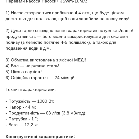
Переваги насоса Насоси+ JSWm-10МX:
1) Насос створює тиск приблизно 4,4 атм, що буде цілком
достатньо для полівалок, щоб вони заробили на повну силу!
2) Дуже гарне співвідношення характеристик потужність/напір/
продуктивність — його можна використовувати для системи
поливу (з легкістю потягне 4-5 полівалок), а також для
подавання води в дім.
3) Обмотка виготовлена з якісної МЕДІ!
4) Вал — неіржавка сталь!
5) Цікава вартість!
6) Офіційна гарантія — 24 місяці!
Технічні характеристики:
- Потужність — 1000 Вт;
- Напор - 44 м;
- Продуктивність — 63 л/хв (3,8 м3/год);
- Патрубки - 1 ";
- Вага — 12,2 кг.
Конструктивні характеристики: