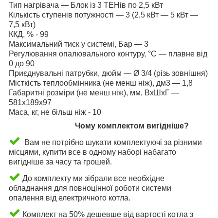
Тип нагрівача — Блок із 3 ТЕНів по 2,5 кВт
Кількість ступенів потужності — 3 (2,5 кВт — 5 кВт —
7,5 кВт)
ККД, % - 99
Максимальний тиск у системі, Бар — 3
Регулювання опалювального контуру, °C — плавне від
0 до 90
Приєднувальні патрубки, дюйм — Ø 3/4 (різь зовнішня)
Місткість теплообмінника (не менш ніж), дм3 — 1,8
Габаритні розміри (не менш ніж), мм, ВхШхГ —
581х189х97
Маса, кг, не більш ніж - 10
Чому комплектом вигідніше?
Вам не потрібно шукати комплектуючі за різними
місцями, купити все в одному наборі набагато
вигідніше за часу та грошей.
До комплекту ми зібрали все необхідне
обладнання для повноцінної роботи системи
опалення від електричного котла.
Комплект на 50% дешевше від вартості котла з