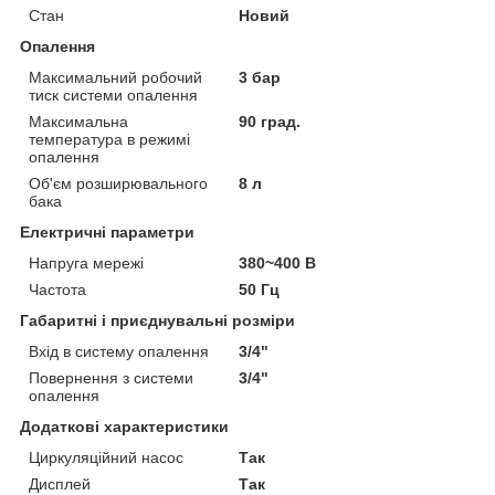
Стан
Новий
Опалення
Максимальний робочий
3 бар
тиск системи опалення
Максимальна
90 град.
температура в режимі
опалення
Об'єм розширювального
8 л
бака
Електричні параметри
Напруга мережі
380~400 В
Частота
50 Гц
Габаритні і приєднувальні розміри
Вхід в систему опалення
3/4"
Повернення з системи
3/4"
опалення
Додаткові характеристики
Циркуляційний насос
Так
Дисплей
Так