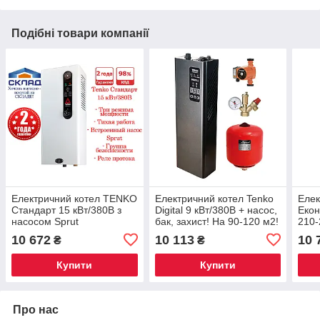
Подібні товари компанії
Електричний котел TENKO
Електричний котел Tenko
Елек
Стандарт 15 кВт/380В з
Digital 9 кВт/380В + насос,
Екон
насосом Sprut
бак, захист! На 90-120 м2!
210-
10 672
10 113
10 
₴
₴
Купити
Купити
Про нас