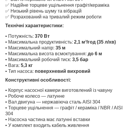
✅ Надійне торцеве ущільнення графіт/кераміка
✅ Низький рівень шуму та вібрацій
✅ Розрахований на тривалий режим роботи
Технічні характеристики:
• Потужність:
370 Вт
• Максимальна продуктивність:
2,1 м³/год (35 л/хв)
• Максимальний напір:
35 м
• Максимальна висота всмоктування:
до 6 м
• Максимальний робочий тиск:
3,5 бар
• Вага:
5,3 кг
• Тип насоса:
поверхневий вихровий
Конструктивні особливості:
• Корпус насосної камери виготовлений із чавуну
• Робоче колесо — латунне
• Вал двигуна — нержавіюча сталь AISI 304
• Торцеве ущільнення — графіт / кераміка / NBR / AISI
304
• Насосна частина має латунні вставки
• У комплект входить кабель живлення