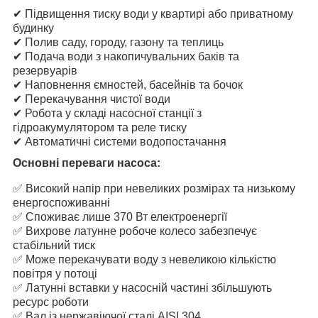
✔ Підвищення тиску води у квартирі або приватному
будинку
✔ Полив саду, городу, газону та теплиць
✔ Подача води з накопичувальних баків та
резервуарів
✔ Наповнення ємностей, басейнів та бочок
✔ Перекачування чистої води
✔ Робота у складі насосної станції з
гідроакумулятором та реле тиску
✔ Автоматичні системи водопостачання
Основні переваги насоса:
✅ Високий напір при невеликих розмірах та низькому
енергоспоживанні
✅ Споживає лише 370 Вт електроенергії
✅ Вихрове латунне робоче колесо забезпечує
стабільний тиск
✅ Може перекачувати воду з невеликою кількістю
повітря у потоці
✅ Латунні вставки у насосній частині збільшують
ресурс роботи
✅ Вал із нержавіючої сталі AISI 304