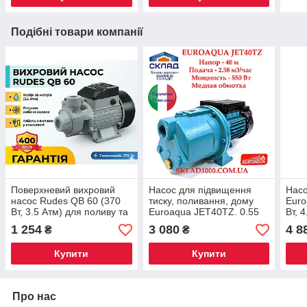
Подібні товари компанії
Поверхневий вихровий
Насос для підвищення
Насо
насос Rudes QB 60 (370
тиску, поливання, дому
Euro
Вт, 3.5 Атм) для поливу та
Euroaqua JET40TZ. 0.55
Вт, 
підвищення тиску в
кВт. 4 Атм
1 254
3 080
4 8
₴
₴
будинку
Купити
Купити
Про нас