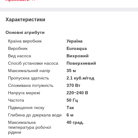
Характеристики
Основні атрибути
Країна виробник
Україна
Виробник
Euroaqua
Вид насоса
Вихровий
Спосіб установки насоса
Поверхневий
Максимальний напір
35 м
Пропускна здатність
2.1 куб.м/год
Споживана потужність
370 Вт
Напруга мережі
220~240 В
Частота
50 Гц
Підвищення тиску
Так
Глибина до дзеркала води
6 м
Максимальна
40 град.
температура робочої
рідини