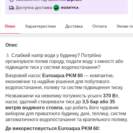
Доступна доставка
Опис
Характеристики
Доставка
Оплата
Умови п
Опис
💧 Слабкий напір води у будинку? Потрібно
організувати полив городу, подати воду з ємності або
підвищити тиск у системі водопостачання?
Вихровий насос
Euroaqua PKM 60
— компактне,
економічне та надійне рішення для побутового
водопостачання, поливу та систем підвищення тиску.
Незважаючи на невелику потужність усього
370 Вт
,
насос здатний створювати тиск до
3,5 бар або 35
метрів водяного стовпа
, що робить його чудовим
вибором для приватного будинку, дачі, теплиці, систем
автоматичного водопостачання та крапельного поливу.
Де використовується Euroaqua PKM 60: