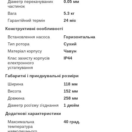
Діаметр перекачуваних
0.05 мм
частинок
Вага
5.3 кг
Гарантійний термін
24 міс
Конструктивні особливості
Встановлення насоса
Горизонтальна
Тип ротора
Сухий
Матеріал корпусу
Чавун
Клас захисту корпусів
IP44
електронного
устаткування
Габаритні і приєднувальні розміри
Ширина
118 мм
Висота
152 мм
Довжина
258 мм
Діаметр роз'єму з'єднання
1 дюйм
Додаткові характеристики
Максимальна
40 град.
температура
навколишнього