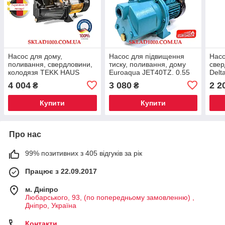
Насос для дому,
Насос для підвищення
Насо
поливання, свердловини,
тиску, поливання, дому
свер
колодязя TEKK HAUS
Euroaqua JET40TZ. 0.55
Delt
JP1100 L. 1.1 кВт!
кВт. 4 Атм
м3/г
4 004
3 080
2 2
₴
₴
Купити
Купити
Про нас
99% позитивних з 405 відгуків за рік
Працює з 22.09.2017
м. Дніпро
Любарського, 93, (по попередньому замовленню) ,
Дніпро, Україна
Контакти