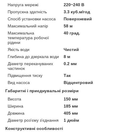
Напруга мережі
220~240 В
Пропускна здатність
3.3 куб.м/год
Спосіб установки насоса
Поверхневий
Максимальний напір
58 м
Максимальна
40 град.
температура робочої
рідини
Якість води
Чистий
Глибина до дзеркала води
8 м
Діаметр перекачуваних
0.2 мм
частинок
Підвищення тиску
Так
Вид насоса
Відцентровий
Габаритні і приєднувальні розміри
Висота
150 мм
Ширина
185 мм
Довжина
405 мм
Діаметр роз'єму з'єднання
1 дюйм
Конструктивні особливості