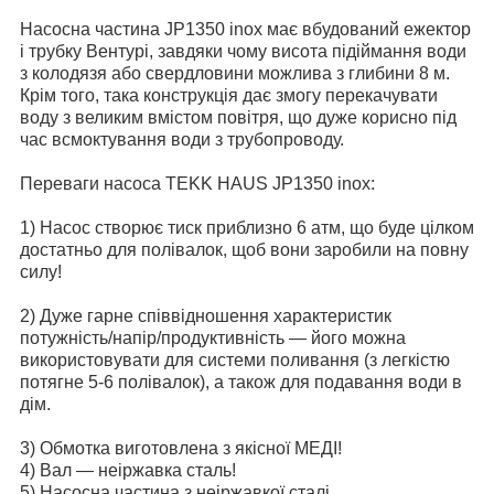
Насосна частина JP1350 inox має вбудований ежектор
і трубку Вентурі, завдяки чому висота підіймання води
з колодязя або свердловини можлива з глибини 8 м.
Крім того, така конструкція дає змогу перекачувати
воду з великим вмістом повітря, що дуже корисно під
час всмоктування води з трубопроводу.
Переваги насоса TEKK HAUS JP1350 inox:
1) Насос створює тиск приблизно 6 атм, що буде цілком
достатньо для полівалок, щоб вони заробили на повну
силу!
2) Дуже гарне співвідношення характеристик
потужність/напір/продуктивність — його можна
використовувати для системи поливання (з легкістю
потягне 5-6 полівалок), а також для подавання води в
дім.
3) Обмотка виготовлена з якісної МЕДІ!
4) Вал — неіржавка сталь!
5) Насосна частина з неіржавкої сталі