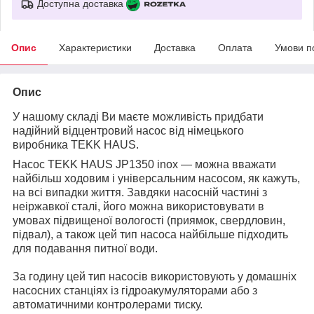
Доступна доставка
Опис
Характеристики
Доставка
Оплата
Умови п
Опис
У нашому складі Ви маєте можливість придбати
надійний відцентровий насос від німецького
виробника TEKK HAUS.
Насос TEKK HAUS JP1350 inox — можна вважати
найбільш ходовим і універсальним насосом, як кажуть,
на всі випадки життя. Завдяки насосній частині з
неіржавкої сталі, його можна використовувати в
умовах підвищеної вологості (приямок, свердловин,
підвал), а також цей тип насоса найбільше підходить
для подавання питної води.
За годину цей тип насосів використовують у домашніх
насосних станціях із гідроакумуляторами або з
автоматичними контролерами тиску.