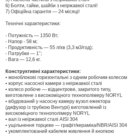
6) Болти, гайки, шайби з неіржавкої сталі!
7) Офіційна гарантія — 24 місяці!
Технічні характеристики:
- Потужність — 1350 Вт;
- Напор - 58
м;
- Продуктивність — 55 л/хв (3,3 м3/год);
- Патрубки — 1";
- Вага — 12,6 кг.
Конструктивні характеристики:
• моноблокові горизонтальні з одним робочим колесом
• корпус насосної камери з неіржавкої сталі
• колесо робоче — відцентрове, закритого типу,
виготовлене з високоміцного технополімеру NORYL
• вбудований у насосну камеру вузол ежектора
(дифузор із трубкою Вентурі) виготовлений із
високоміцного технополімеру NORYL
• вал із неіржавкої сталі AISI 304
• ущільнення торцеве — графіт/кераміка/NBR/AISI 304
• укомплектований кабелем живлення й кнопкою