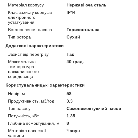
Матеріал корпусу
Нержавіюча сталь
Клас захисту корпусів
IP44
електронного
устаткування
Встановлення насоса
Горизонтальна
Тип ротора
Сухий
Додаткові характеристики
Захист від перегріву
Так
Максимальна
40 град.
температура
навколишнього
середовища
Користувальницькі характеристики
Напір, м
58
Продуктивність, м3/год
3.3
Тип насосу
Самовсмоктуючий насос
Потужність, кВт
1.35
Глибина всмоктування, м
8
Матеріал насосної
Чавун
частини