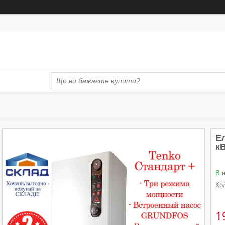
Е
кВ
В 
Ко
1