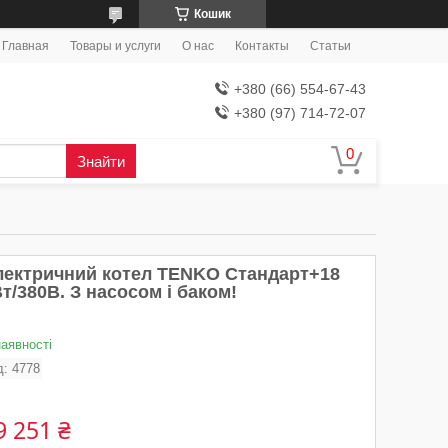
Кошик
Главная
Товары и услуги
О нас
Контакты
Статьи
+380 (66) 554-67-43
+380 (97) 714-72-07
Знайти
лектричний котел TENKO Стандарт+18
т/380В. З насосом і баком!
наявності
д:
4778
9 251 ₴