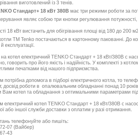
рівання виготовлений із 3 тенів.
NKO Стандарт+ 18 кВт 380В
має три режими роботи за поту
ерування являє собою три кнопки регулювання потужності, к
ті 18 кВт вистачить для обігрівання площі від 180 до 200 
отли ТМ Tenko постачаються в картонному пакованні. До ко
й експлуатації.
 на котел електричний TENKO Стандарт + 18 кВт/380В с на
о, говорить про його якість і надійність. У комплекті з котл
руглими печатками від нашого підприємства.
 потрібна допомога в підборі електричного котла, то тел
т, досвід роботи в опалювальним обладнанні понад 10 рокі
и Вам котел та обладнання з оптимальними параметрами пі
м електричний котел TENKO Стандарт + 18 кВт/380В с нас
ої або іншої служби доставки з оплатим у разі отримання.
итань телефонуйте або пишіть:
72-07 (Вайбер)
67-43