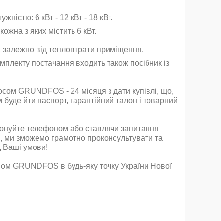
жністю: 6 кВт - 12 кВт - 18
кВт.
ожна з яких містить 6 кВт.
м2 залежно від тепловтрати приміщення.
мплекту постачання входить також посібник із
сосом
GRUNDFOS
- 24 місяця з дати купівлі, що,
ом буде йти паспорт, гарантійний талон і товарний
ефонуйте телефоном або ставлячи запитання
в, ми зможемо грамотно проконсультувати та
д Ваші умови!
осом
GRUNDFOS
в будь-яку точку України Нової