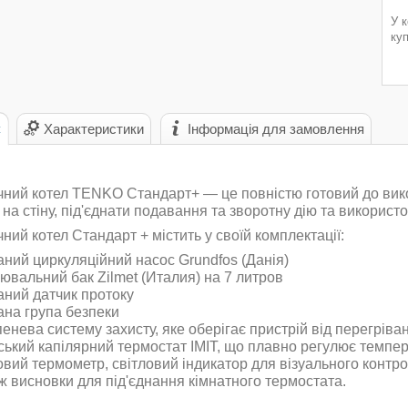
У 
ку
с
Характеристики
Інформація для замовлення
ний котел TENKO Стандарт+ — це повністю готовий до вико
 на стіну, під'єднати подавання та зворотну дію та використ
ний котел Стандарт + містить у своїй комплектації:
аний циркуляційний насос Grundfos (Данія)
ювальний бак Zilmet (Италия) на 7 литров
аний датчик протоку
ана група безпеки
пенева систему захисту, яке оберігає пристрій від перегріва
ський капілярний термостат IMIT, що плавно регулює темпер
овий термометр, світловий індикатор для візуального контр
кож висновки для під'єднання кімнатного термостата.