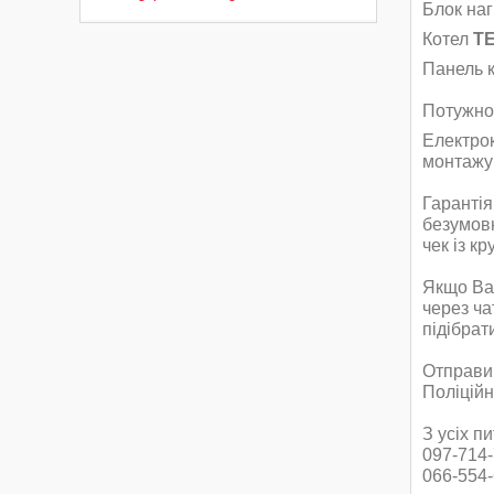
Блок наг
Котел
TE
Панель к
Потужнос
Електрок
монтажу 
Гарантія
безумовн
чек із к
Якщо Вам
через ча
підібрат
Отправи
Поліційн
З усіх п
097-714-
066-554-