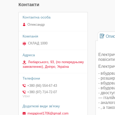
Контакти
Олександр
Опи
СКЛАД 1000
Електрич
повісити
Любарського, 93, (по попередньому
Електрич
замовленню), Дніпро, Україна
- вбудов
- розшир
- вбудов
+380 (66) 554-67-43
- вбудов
+380 (97) 714-72-07
- двосту
Viber
— італій
- аналог
- , а та
megapixel1706@gmail.com