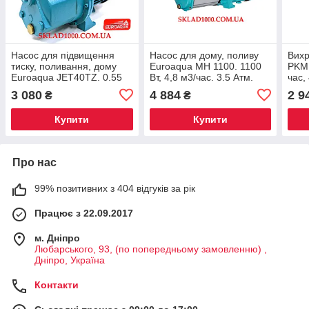
Насос для підвищення
Насос для дому, поливу
Вихр
тиску, поливання, дому
Euroaqua MH 1100. 1100
PKM 
Euroaqua JET40TZ. 0.55
Вт, 4,8 м3/час. 3.5 Атм.
час,
кВт. 4 Атм
3 080
4 884
2 9
₴
₴
Купити
Купити
Про нас
99% позитивних з 404 відгуків за рік
Працює з 22.09.2017
м. Дніпро
Любарського, 93, (по попередньому замовленню) ,
Дніпро, Україна
Контакти