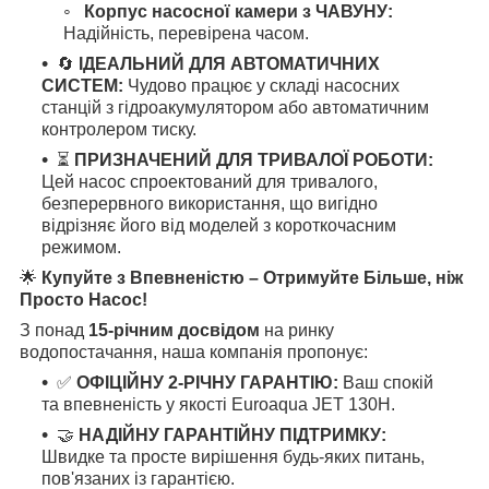
Корпус насосної камери з ЧАВУНУ:
Надійність, перевірена часом.
🔄
ІДЕАЛЬНИЙ ДЛЯ АВТОМАТИЧНИХ
СИСТЕМ:
Чудово працює у складі насосних
станцій з гідроакумулятором або автоматичним
контролером тиску.
⏳
ПРИЗНАЧЕНИЙ ДЛЯ ТРИВАЛОЇ РОБОТИ:
Цей насос спроектований для тривалого,
безперервного використання, що вигідно
відрізняє його від моделей з короткочасним
режимом.
🌟
Купуйте з Впевненістю – Отримуйте Більше, ніж
Просто Насос!
З понад
15-річним досвідом
на ринку
водопостачання, наша компанія пропонує:
✅
ОФІЦІЙНУ 2-РІЧНУ ГАРАНТІЮ:
Ваш спокій
та впевненість у якості Euroaqua JET 130H.
🤝
НАДІЙНУ ГАРАНТІЙНУ ПІДТРИМКУ:
Швидке та просте вирішення будь-яких питань,
пов'язаних із гарантією.