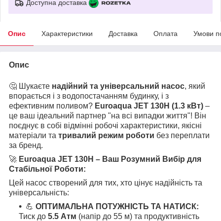
Доступна доставка
Опис
Характеристики
Доставка
Оплата
Умови п
Опис
🤔 Шукаєте
надійний та універсальний насос
, який
впорається і з водопостачанням будинку, і з
ефективним поливом?
Euroaqua JET 130H (1.3 кВт)
–
це ваш ідеальний партнер "на всі випадки життя"! Він
поєднує в собі відмінні робочі характеристики, якісні
матеріали та
тривалий режим роботи
без переплати
за бренд.
🚀
Euroaqua JET 130H – Ваш Розумний Вибір для
Стабільної Роботи:
Цей насос створений для тих, хто цінує надійність та
універсальність:
💪
ОПТИМАЛЬНА ПОТУЖНІСТЬ ТА НАТИСК:
Тиск до
5.5 Атм
(напір до 55 м) та продуктивність