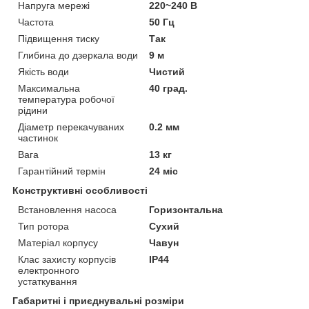
Напруга мережі
220~240 В
Частота
50 Гц
Підвищення тиску
Так
Глибина до дзеркала води
9 м
Якість води
Чистий
Максимальна
40 град.
температура робочої
рідини
Діаметр перекачуваних
0.2 мм
частинок
Вага
13 кг
Гарантійний термін
24 міс
Конструктивні особливості
Встановлення насоса
Горизонтальна
Тип ротора
Сухий
Матеріал корпусу
Чавун
Клас захисту корпусів
IP44
електронного
устаткування
Габаритні і приєднувальні розміри