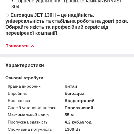
Торцеве ущільнення: графіт/кераміка/NBR/AISI
304
✨
Euroaqua JET 130H – це надійність,
універсальність та стабільна робота на довгі роки.
Обирайте якість та професійний сервіс від
перевіреної компанії!
Приховати
Характеристики
Основні атрибути
Країна виробник
Китай
Виробник
Euroaqua
Вид насоса
Відцентровий
Спосіб установки насоса
Поверхневий
Максимальний напір
55 м
Пропускна здатність
4.2 куб.м/год
Споживана потужність
1300 Вт