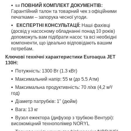
📜
ПОВНИЙ КОМПЛЕКТ ДОКУМЕНТІВ:
Гарантійний талон та товарний чек з офіційними
печатками – запорука чесної угоди.
ЕКСПЕРТНІ КОНСУЛЬТАЦІЇ:
Наші фахівці
(досвід у насосному обладнанні понад 10 років)
допоможуть вам підібрати насос та всі необхідні
компоненти, що ідеально відповідають вашим
потребам.
Ключові технічні характеристики Euroaqua JET
130H:
Потужність: 1300 Вт (1.3 кВт)
Максимальний напір: 55 м (до 5.5 Атм)
Максимальна продуктивність: 70 л/хв (4,2 м³/
год)
Діаметр патрубків: 1" (дюйм)
Вага: 13 кг
Вузол ежектора (дифузор з трубкою Вентурі):
високоміцний технополімер NORYL