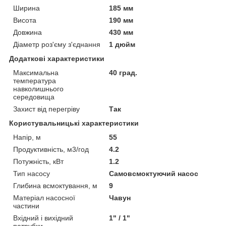
Ширина
185 мм
Висота
190 мм
Довжина
430 мм
Діаметр роз'єму з'єднання
1 дюйм
Додаткові характеристики
Максимальна
40 град.
температура
навколишнього
середовища
Захист від перегріву
Так
Користувальницькі характеристики
Напір, м
55
Продуктивність, м3/год
4.2
Потужність, кВт
1.2
Тип насосу
Самовсмоктуючий насос
Глибина всмоктування, м
9
Матеріал насосної
Чавун
частини
Вхідний і вихідний
1" / 1"
патрубки