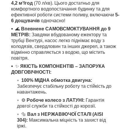
4,2 м³/год
(70 л/хв). Цього достатньо для
комфортного водопостачання будинку та для
ефективної роботи системи поливу, включаючи
5-
6 дощувачів
одночасно!
🌊
Впевнене САМОВСМОКТУВАННЯ до 9
МЕТРІВ:
Завдяки вбудованому ежектору та
трубці Вентурі, насос легко піднімає воду з
колодязів, свердловин та інших джерел, а також
відмінно справляється з водою, що містить
повітря.
✨
ЯКІСТЬ КОМПОНЕНТІВ – ЗАПОРУКА
ДОВГОВІЧНОСТІ:
100% МІДНА обмотка двигуна:
Забезпечує стабільну роботу та стійкість до
навантажень.
⚙️
Робоче колесо з ЛАТУНІ:
Гарантія
довгої служби та стійкості до корозії.
🔩
Вал з НЕРЖАВІЮЧОЇ СТАЛІ (AISI
304):
Максимальна міцність та захист від
іржі.