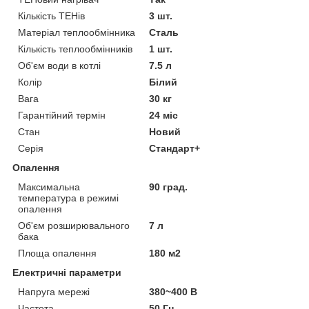
Кількість ТЕНів
3 шт.
Матеріал теплообмінника
Сталь
Кількість теплообмінників
1 шт.
Об'єм води в котлі
7.5 л
Колір
Білий
Вага
30 кг
Гарантійний термін
24 міс
Стан
Новий
Серія
Стандарт+
Опалення
Максимальна
90 град.
температура в режимі
опалення
Об'єм розширювального
7 л
бака
Площа опалення
180 м2
Електричні параметри
Напруга мережі
380~400 В
Частота
50 Гц