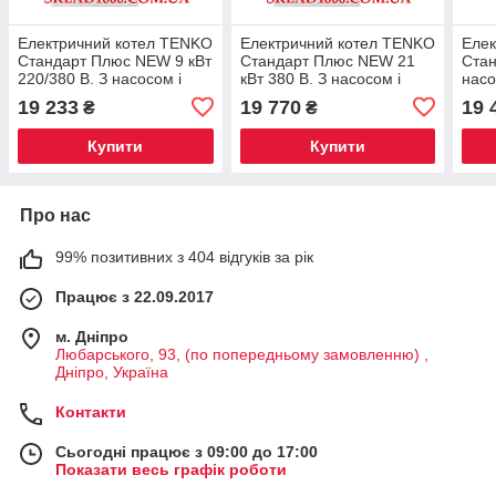
Електричний котел TENKO
Електричний котел TENKO
Елек
Стандарт Плюс NEW 9 кВт
Стандарт Плюс NEW 21
Стан
220/380 В. З насосом і
кВт 380 В. З насосом і
насо
баком!
баком!
19 233
19 770
19 
₴
₴
Купити
Купити
Про нас
99% позитивних з 404 відгуків за рік
Працює з 22.09.2017
м. Дніпро
Любарського, 93, (по попередньому замовленню) ,
Дніпро, Україна
Контакти
Сьогодні працює з 09:00 до 17:00
Показати весь графік роботи