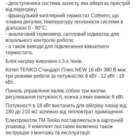
- двоступенева система захисту, яка оберігає пристрій
від перегріву;
- французький капілярний термостат Cotherm, що
плавно регулює температуру теплоносія системи в
діапазоні 0 - 90°С;
- аналоговий термометр, світловий індикатор для
візуального контролю роботи;
- а також виводи для підключення кімнатного
термостата.
Блок нагріву виконано з 3-х тенів.
Котел TENKO Стандарт Плюс NEW 18 кВт 380 В має
три режими роботи за потужністю: 6 кВт - 12 кВт - 18
кВт.
Панель управління являє собою три кнопки
регулювання потужності, кожна з яких вмикає 6 кВт.
Потужності в 18 кВт вистачить для обігріву площі від
180 до 210 м2 залежно від тепловтрат приміщення.
Електрокотли ТМ Tenko поставляються в картонній
упаковці. У комплект поставки включено також
інструкцію з монтажу та експлуатації.