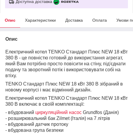
Доступна доставка
Опис
Характеристики
Доставка
Оплата
Умови п
Опис
Електричний котел TENKO Стандарт Плюс NEW 18 кВт
380 В - це повністю готовий до використання агрегат,
який Вам потрібно просто повісити на стіну, під'єднати
подачу та зворотний потік і використовувати собі на
втіху.
TENKO Стандарт Плюс NEW 18 кВт 380 В зібраний в
новому корпусі і має відмінний дизайн.
Електричний котел TENKO Стандарт Плюс NEW 18 кВт
380 В включає в своїй комплектації:
- вбудований
циркуляційний насос
Grundfos (Данія)
- розширювальний бак Zilmet (Італія) на 7 літрів
- вбудований датчик протоку
- вбудована група безпеки