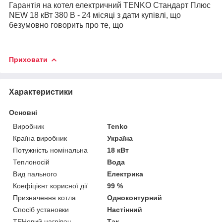
Гарантія на котел електричний TENKO Стандарт Плюс
NEW 18 кВт 380 В - 24 місяці з дати купівлі, що
безумовно говорить про те, що
Приховати
Характеристики
Основні
Виробник
Tenko
Країна виробник
Україна
Потужність номінальна
18 кВт
Теплоносій
Вода
Вид пального
Електрика
Коефіцієнт корисної дії
99 %
Призначення котла
Одноконтурний
Спосіб установки
Настінний
ТЕНовий нагрівач
Так