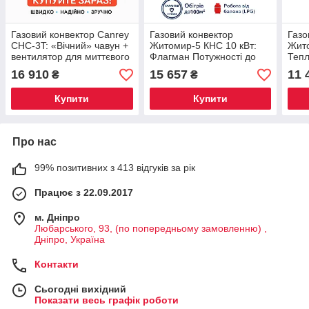
Газовий конвектор Canrey
Газовий конвектор
Газо
CHC-3T: «Вічний» чавун +
Житомир-5 КНС 10 кВт:
Жито
вентилятор для миттєвого
Флагман Потужності до
Тепл
тепла! 3 кВт, до 30 м²,
100м²! 🏆 Бездимохідний
Димо
16 910
15 657
11 
₴
₴
Туреччина
робо
Купити
Купити
Про нас
99% позитивних з 413 відгуків за рік
Працює з 22.09.2017
м. Дніпро
Любарського, 93, (по попередньому замовленню) ,
Дніпро, Україна
Контакти
Сьогодні вихідний
Показати весь графік роботи