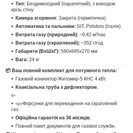
Тип:
Бездимохідний (парапетний), з виводом
крізь стіну
Камера згоряння:
Закрита (герметична)
Автоматика та пальники:
SIT, Polidoro (Італія)
Витрата газу (природний):
~0,42 м³/час
Витрата газу (скраплений):
~352 г/год
Габарити (ВхШхГ):
590х695х270 мм
Вага:
24 кг
📦 Ваш повний комплект для потужного тепла:
Газовий конвектор Житомир-5 КНС 4 кВт.
Коаксіальна труба з дефлектором.
li>
Форсунки для переведення на скраплений
<p>
газ.
Офіційна гарантія на 36 місяців.
Повний пакет документів для газової служби.