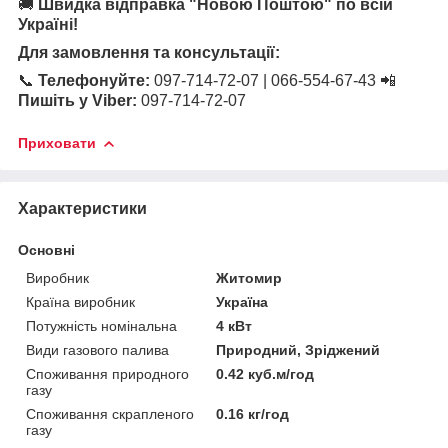
🚚
Швидка відправка "Новою Поштою" по всій
Україні!
Для замовлення та консультації:
📞
Телефонуйте:
097-714-72-07 | 066-554-67-43 📲
Пишіть у Viber:
097-714-72-07
Приховати
Характеристики
Основні
Виробник
Житомир
Країна виробник
Україна
Потужність номінальна
4 кВт
Види газового палива
Природний, Зріджений
Споживання природного
0.42 куб.м/год
газу
Споживання скрапленого
0.16 кг/год
газу