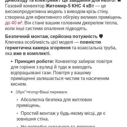
димоходу та електрики? Це завдання для нього! 🔥
Газовий конвектор
Житомир-5 КНС 4 кВт
— це
високопродуктивна модель з виводом крізь стіну,
створена для ефективного обігріву великих приміщень
до 40 м
². Він стане вашим головним джерелом тепла,
коли інші системи опалення підводять.
Безпечний монтаж, серйозна потужність 🛡️
Ключова особливість цієї моделі —
повністю
герметична камера згоряння
та коаксіальна труба,
яка
вже в комплекті
.
Принцип роботи:
Конвектор забирає повітря
для горіння з вулиці й туди ж виводить
відпрацьовані гази. Повітря у вашому
приміщенні залишається чистим та насиченим
киснем.
:16px">trong>Ваші переваги:
Абсолютна безпека для житлових
приміщень.
Простий монтаж у будь-якому місці, де є
зовнішня стіна.
Не потребує складного та дорогого