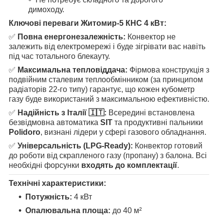
димоходу.
Ключові переваги Житомир-5 КНС 4 кВт:
✅
Повна енергонезалежність:
Конвектор не
залежить від електромережі і буде зігрівати вас навіть
під час тотального блекауту.
✅
Максимальна тепловіддача:
Фірмова конструкція з
подвійним сталевим теплообмінником (за принципом
радіаторів 22-го типу) гарантує, що кожен кубометр
газу буде використаний з максимальною ефективністю.
✅
Надійність з Італії 🇮🇹:
Всередині встановлена
безвідмовна автоматика
SIT
та продуктивні пальники
Polidoro
, визнані лідери у сфері газового обладнання.
✅
Універсальність (LPG-Ready):
Конвектор готовий
до роботи від скрапленого газу (пропану) з балона. Всі
необхідні форсунки
входять до комплектації
.
Технічні характеристики:
Потужність:
4 кВт
Опалювальна площа:
до 40 м²