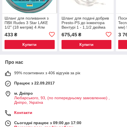
Шланг для поливання з
Шланг для подачі добрив
Пос
ПВХ Rudes 3 Star LAKE
Presto-PS до інжектора
Tecn
1/2" (18 метрів) 4 Атм
Вентурі 1 - 1,1/2 дюйма
мм) 
SA-0132 (SA-0110)
12 а
433
675,45
3 7
₴
₴
та У
Купити
Купити
Про нас
99% позитивних з 406 відгуків за рік
Працює з 22.09.2017
м. Дніпро
Любарського, 93, (по попередньому замовленню) ,
Дніпро, Україна
Контакти
Сьогодні працює з 09:00 до 17:00