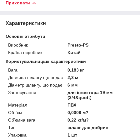
Приховати
Характеристики
Основні атрибути
Виробник
Presto-PS
Країна виробник
Китай
Користувальницькі характеристики
Вага
0,183 кг
Довжина шлангу що подає
2,3 м
Діаметр шлангу, що подає
6 мм
Застосування
для інжектора 19 мм
(3/4&quot;)
Матеріал
ПВХ
Об `єм
0,0009 м?
Об'ємна вага
0,22 кг/м?
Тип
шланг для добрив
Упаковка
1 шт