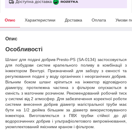
Доступна доставка
Опис
Характеристики
Доставка
Оплата
Умови п
Опис
Особливості
Шланг для подачі добрив Presto-PS (SA-0134) застосовується
для побудови систем крапельного поливу в комбінації з
інжектором Вентурі. Призначений для забору з ємності та
регулювання подачі у воду органічних і неорганічних добрив.
Вільним боком шланг кріпиться на інжектор відповідного
діаметру, протилежна частина з фільтром опускається в
ємність з маточним розчином. Рекомендований робочий тиск
у системі від 2 атмосфер. Для забезпечення коректної роботи
системи внесення добрив діаметр магістральної труби має
бути на 1/2 дюйма більшим за діаметр використовуваного
інжектора. Виготовляється з ПВХ трубки стійкої до дії
водорозчинних добрив і ультрафіолетового випромінювання,
укомплектований якісними краном і фільтром.