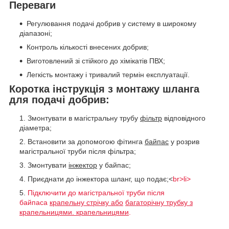
Переваги
Регулювання подачі добрив у систему в широкому
діапазоні;
Контроль кількості внесених добрив;
Виготовлений зі стійкого до хімікатів ПВХ;
Легкість монтажу і тривалий термін експлуатації.
Коротка інструкція з монтажу шланга
для подачі добрив:
Змонтувати в магістральну трубу
фільтр
відповідного
діаметра;
Встановити за допомогою фітинга
байпас
у розрив
магістральної труби після фільтра;
Змонтувати
інжектор
у байпас;
Приєднати до інжектора шланг, що подає;<
br>li>
Підключити до магістральної труби після
байпаса
крапельну стрічку або
багаторічну трубку з
крапельницями. крапельницями
.