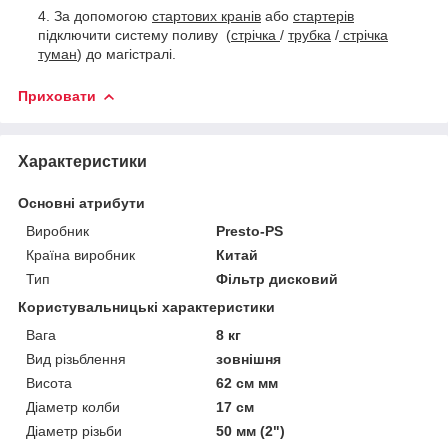
За допомогою
стартових кранів
або
стартерів
підключити систему поливу (
стрічка
/
трубка
/
стрічка
туман
) до магістралі.
Приховати
Характеристики
Основні атрибути
Виробник
Presto-PS
Країна виробник
Китай
Тип
Фільтр дисковий
Користувальницькі характеристики
Вага
8 кг
Вид різьблення
зовнішня
Висота
62 см мм
Діаметр колби
17 см
Діаметр різьби
50 мм (2")