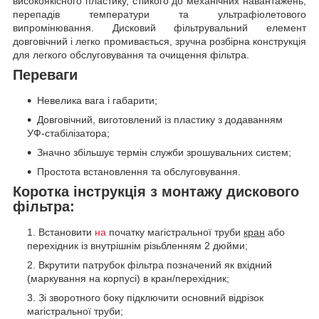
високоякісного пластику, стійкого до механічних навантажень,
перепадів температури та ультрафіолетового
випромінювання. Дисковий фільтрувальний елемент
довговічний і легко промивається, зручна розбірна конструкція
для легкого обслуговування та очищення фільтра.
Переваги
Невелика вага і габарити;
Довговічний, виготовлений із пластику з додаванням
УФ-стабілізатора;
Значно збільшує термін служби зрошувальних систем;
Простота встановлення та обслуговування.
Коротка інструкція з монтажу дискового
фільтра:
Встановити
на
початку магістральної труби
кран
або
перехідник із внутрішнім різьбленням 2 дюйми;
Вкрутити патрубок фільтра позначений як вхідний
(маркування на корпусі) в кран/перехідник;
Зі зворотного боку підключити основний відрізок
магістральної труби;