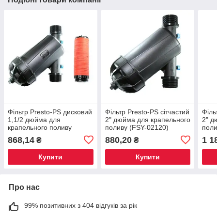
Фільтр Presto-PS дисковий
Фільтр Presto-PS сітчастий
Філь
1,1/2 дюйма для
2" дюйма для крапельного
2" д
крапельного поливу
поливу (FSY-02120)
поли
(1750-D-120)
868,14
880,20
1 1
₴
₴
Купити
Купити
Про нас
99% позитивних з 404 відгуків за рік