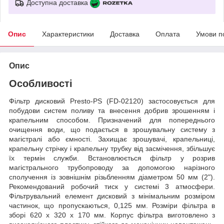
Доступна доставка
Опис
Характеристики
Доставка
Оплата
Умови п
Опис
Особливості
Фільтр дисковий Presto-PS (FD-02120) застосовується для
побудови систем поливу та внесення добрив зрошенням і
крапельним способом. Призначений для попереднього
очищення води, що подається в зрошувальну систему з
магістралі або ємності. Захищає зрошувачі, крапельниці,
крапельну стрічку і крапельну трубку від засмічення, збільшує
їх термін служби. Встановлюється фільтр у розрив
магістрального трубопроводу за допомогою нарізного
сполучення із зовнішнім різьбленням діаметром 50 мм (2").
Рекомендований робочий тиск у системі 3 атмосфери.
Фільтрувальний елемент дисковий з мінімальним розміром
частинок, що пропускаються, 0,125 мм. Розміри фільтра в
зборі 620 х 320 х 170 мм. Корпус фільтра виготовлено з