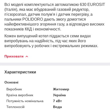
Всі моделі комплектуються автоматикою 630 EUROSIT
(Італія), яка має вбудований газовий редуктор,
п'єзорозпал, датчик полум'я і датчик перегріву, а
пальники POLIDORO дають змогу домогтися
найефективнішого згоряння газу, а відповідно високих
показників ККД і економічності.
Кожен випущений котел піддається семи видах
випробувань на надійність, під час яких його
випробовують у робочих і екстремальних режимах.
Приховати
Характеристики
Основні
Виробник
Житомир
Країна виробник
Україна
Потужність номінальна
7 кВт
Теплоносій
Вода