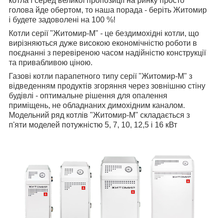
котла і серед великої пропозиції на ринку просто
голова йде обертом, то наша порада - беріть Житомир
і будете задоволені на 100 %!
Котли серії "Житомир-М" - це бездимохідні котли, що
вирізняються дуже високою економічністю роботи в
поєднанні з перевіреною часом надійністю конструкції
та привабливою ціною.
Газові котли парапетного типу серії "Житомир-М" з
відведенням продуктів згоряння через зовнішню стіну
будівлі - оптимальне рішення для опалення
приміщень, не обладнаних димохідним каналом.
Модельний ряд котлів "Житомир-М" складається з
п'яти моделей потужністю 5, 7, 10, 12,5 і 16 кВт