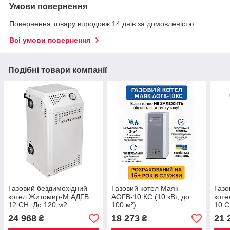
Умови повернення
Повернення товару впродовж 14 днів за домовленістю
Всі умови повернення
Подібні товари компанії
Газовий бездимохідний
Газовий котел Маяк
Газо
котел Житомир-М АДГВ
АОГВ-10 КС (10 кВт, до
кот
12 СН. До 120 м2.
100 м²).
10 С
Двохконтурний!
Енергонезалежний
24 968
18 273
21 
₴
₴