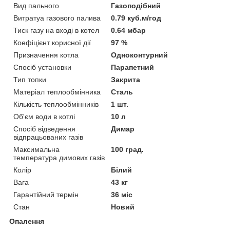
Вид пального
Газоподібний
Витратуа газового палива
0.79 куб.м/год
Тиск газу на вході в котел
0.64 мбар
Коефіцієнт корисної дії
97 %
Призначення котла
Одноконтурний
Спосіб установки
Парапетний
Тип топки
Закрита
Матеріал теплообмінника
Сталь
Кількість теплообмінників
1 шт.
Об'єм води в котлі
10 л
Спосіб відведення
Димар
відпрацьованих газів
Максимальна
100 град.
температура димових газів
Колір
Білий
Вага
43 кг
Гарантійний термін
36 міс
Стан
Новий
Опалення