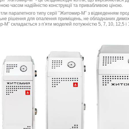
ною часом надійністю конструкції та привабливою ціною.
отли парапетного типу серії "Житомир-М" з відведенням проду
ьне рішення для опалення приміщень, не обладнаних димох
-М" складається з п'яти моделей потужністю 5, 7, 10, 12,5 і 