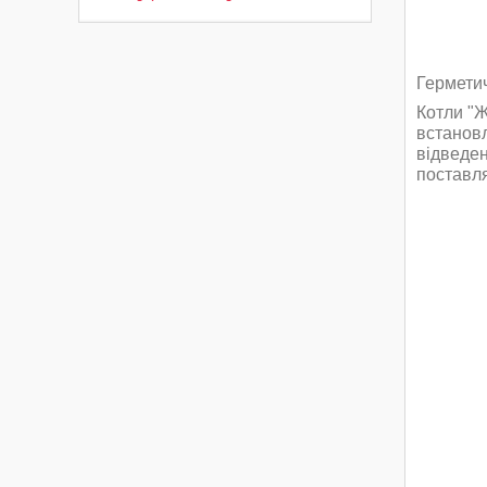
Гермети
Котли "Ж
встановл
відведен
поставля