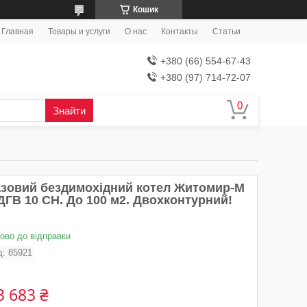
Кошик
Главная
Товары и услуги
О нас
Контакты
Статьи
+380 (66) 554-67-43
+380 (97) 714-72-07
Знайти
азовий бездимохідний котел Житомир-М
ДГВ 10 СН. До 100 м2. Двохконтурний!
тово до відправки
д:
85921
3 683 ₴