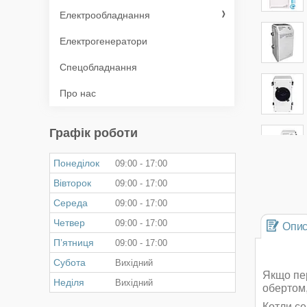
Електрообладнання
Електрогенератори
Спецобладнання
Про нас
Графік роботи
Понеділок
09:00
17:00
Вівторок
09:00
17:00
Середа
09:00
17:00
Четвер
09:00
17:00
Опи
Пʼятниця
09:00
17:00
Субота
Вихідний
Якщо пер
Неділя
Вихідний
обертом,
Котли се