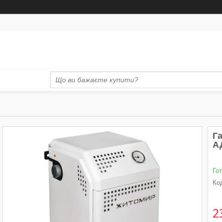
Г
А
Го
Ко
2