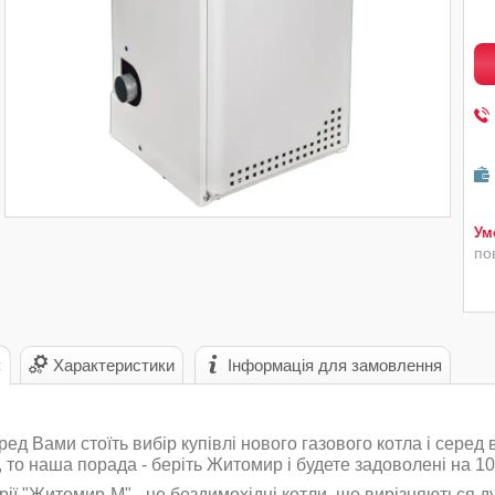
по
с
Характеристики
Інформація для замовлення
ед Вами стоїть вибір купівлі нового газового котла і серед 
 то наша порада - беріть Житомир і будете задоволені на 1
рії "Житомир-М" - це бездимохідні котли, що вирізняються 