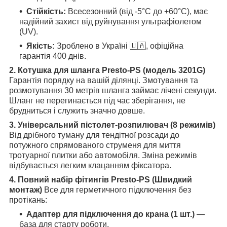
Стійкість:
Всесезонний (від -5°C до +60°C), має
надійний захист від руйнування ультрафіолетом
(UV).
Якість:
Зроблено в Україні 🇺🇦, офіційна
гарантія 400 днів.
2. Котушка для шланга Presto-PS (модель 3201G)
Гарантія порядку на вашій ділянці. Змотування та
розмотування 30 метрів шланга займає лічені секунди.
Шланг не перегинається під час зберігання, не
брудниться і служить значно довше.
3. Універсальний пістолет-розпилювач (8 режимів)
Від дрібного туману для тендітної розсади до
потужного спрямованого струменя для миття
тротуарної плитки або автомобіля. Зміна режимів
відбувається легким клацанням фіксатора.
4. Повний набір фітингів Presto-PS (Швидкий
монтаж)
Все для герметичного підключення без
протікань:
Адаптер для підключення до крана (1 шт.)
—
база для старту роботи.