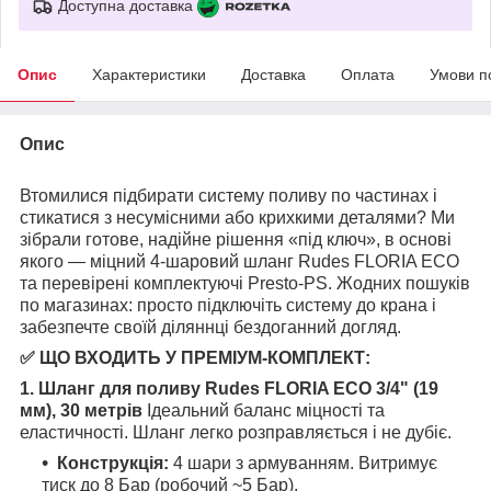
Доступна доставка
Опис
Характеристики
Доставка
Оплата
Умови п
Опис
Втомилися підбирати систему поливу по частинах і
стикатися з несумісними або крихкими деталями? Ми
зібрали готове, надійне рішення «під ключ», в основі
якого — міцний 4-шаровий шланг Rudes FLORIA ECO
та перевірені комплектуючі Presto-PS. Жодних пошуків
по магазинах: просто підключіть систему до крана і
забезпечте своїй діляннці бездоганний догляд.
✅ ЩО ВХОДИТЬ У ПРЕМІУМ-КОМПЛЕКТ:
1. Шланг для поливу Rudes FLORIA ECO 3/4" (19
мм), 30 метрів
Ідеальний баланс міцності та
еластичності. Шланг легко розправляється і не дубіє.
Конструкція:
4 шари з армуванням. Витримує
тиск до 8 Бар (робочий ~5 Бар).