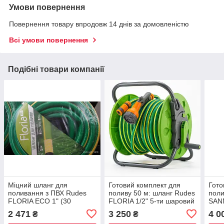
Умови повернення
Повернення товару впродовж 14 днів за домовленістю
Всі умови повернення
Подібні товари компанії
Міцний шланг для
Готовий комплект для
Гото
поливання з ПВХ Rudes
поливу 50 м: шланг Rudes
поли
FLORIA ECO 1" (30
FLORIA 1/2" 5-ти шаровий
SANN
метрів) 8 Атм
+ котушка + конектори +
Мета
2 471
3 250
4 0
₴
₴
пістолет
Піст