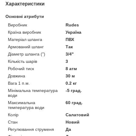
Характеристики
Основні атрибути
Виробник
Rudes
Країна виробник
Україна
Матеріал шланга
ПВХ
Армований шланг
Так
Діаметр шланга (")
3/4"
Кількість шарів
3
Робочий тиск
8 атм
Довжина
30 м
Вага 1 п.м.
0.2 кг
Мінімальна температура
-5 град.
води
Максимальна
60 град.
температура води
Колір
Салатовий
Стан
Новий
Регулювання струменя
Да