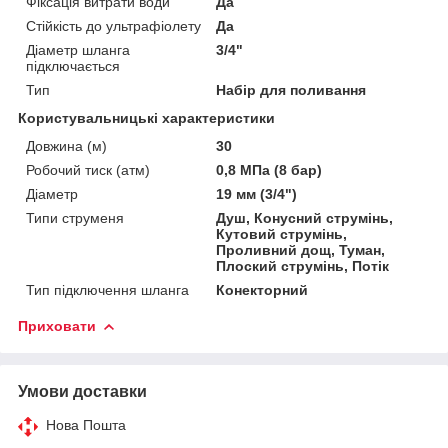
Фіксація витрати води
Да
Стійкість до ультрафіолету
Да
Діаметр шланга
3/4"
підключається
Тип
Набір для поливання
Користувальницькі характеристики
Довжина (м)
30
Робочий тиск (атм)
0,8 МПа (8 бар)
Діаметр
19 мм (3/4")
Типи струменя
Душ, Конусний струмінь,
Кутовий струмінь,
Проливний дощ, Туман,
Плоский струмінь, Потік
Тип підключення шланга
Конекторний
Приховати
Умови доставки
Нова Пошта