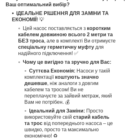
Ваш оптимальний вибір?
ІДЕАЛЬНЕ РІШЕННЯ ДЛЯ ЗАМІНИ ТА
ЕКОНОМІЇ!
💡
Цей насос поставляється з
коротким
кабелем довжиною всього 2 метри та
БЕЗ троса
, але в комплекті Ви отримуєте
спеціальну герметичну муфту
для
надійного підключення! ✅
Чому це вигідно та зручно для Вас:
Суттєва Економія:
Насоси у такій
комплектації
коштують значно
дешевше
, ніж аналоги з довгим
кабелем та тросом! Ви не
переплачуєте за зайвий метраж, який
Вам не потрібен. 💰
Ідеальний для Заміни:
Просто
використовуйте свій
старий кабель
та трос
від попереднього насоса – це
швидко, просто та максимально
економічно! ♻️