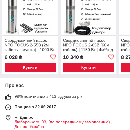
Свердловинний насос
Свердловинний насос
Свер
NPO FOCUS 2-55B (2м
NPO FOCUS 2-65B (60м
NPO
кабель + муфта) | 1000 Вт
кабель) | 1150 Вт | 4м³/год
кабе
| 4м³/год | Напір 77м! 💧
| Напір 95м! 💧
| 4м
6 028
10 340
8 2
₴
₴
Купити
Купити
Про нас
99% позитивних з 413 відгуків за рік
Працює з 22.09.2017
м. Дніпро
Любарського, 93, (по попередньому замовленню) ,
Дніпро, Україна