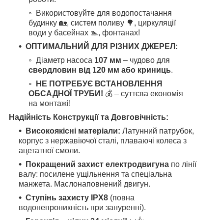
Використовуйте для водопостачання
будинку 🏡, систем поливу 🌳, циркуляції
води у басейнах 🏊, фонтанах!
ОПТИМАЛЬНИЙ ДЛЯ РІЗНИХ ДЖЕРЕЛ:
Діаметр насоса
107 мм
– чудово для
свердловин від 120 мм або криниць
.
НЕ ПОТРЕБУЄ ВСТАНОВЛЕННЯ
ОБСАДНОЇ ТРУБИ!
💰 – суттєва економія
на монтажі!
Надійність Конструкції та Довговічність:
Високоякісні матеріали:
Латунний патрубок,
корпус з нержавіючої сталі, плаваючі колеса з
ацетатної смоли.
Покращений захист електродвигуна
по лінії
валу: посилене ущільнення та спеціальна
манжета. Маслонаповнений двигун.
Ступінь захисту IPX8
(повна
водонепроникність при зануренні).