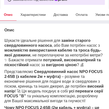
Опис
Характеристики
Доставка
Оплата
Умови п
Опис
Шукаєте ідеальне рішення для
заміни старого
свердловинного насоса
, або Вам потрібен насос з
можливістю використання кабелю та троса будь-
якої довжини
, не переплачуючи за непотрібні метри?
✨ Бажаєте отримати
потужний, високонапірний та
піскостійкий
насос за
вигідною ціною
? 💰
Представляємо
Свердловинний насос NPO FOCUS
2-65B (з кабелем 2м + муфта)
– розумне та
економічне рішення для подачі води зі свердловин з
піском, криниць та інших джерел, де потрібен
високий
напір
! 🚀 Ця модель поєднує в собі
усі переваги серії
FOCUS "B"
та унікальну комплектацію, розроблену
для Вашої максимальної вигоди та гнучкості!
Чому NPO FOCUS 2-65B (2м кабель + муфта) – це