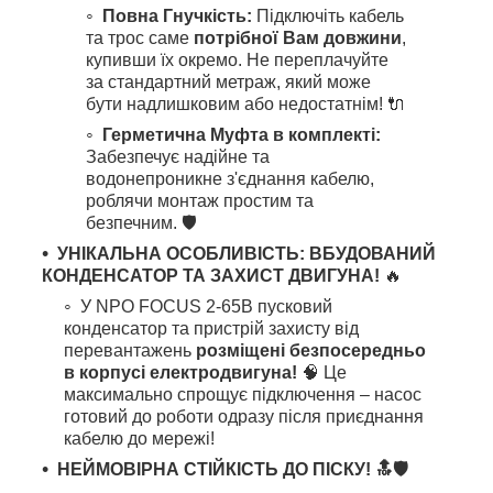
Повна Гнучкість:
Підключіть кабель
та трос саме
потрібної Вам довжини
,
купивши їх окремо. Не переплачуйте
за стандартний метраж, який може
бути надлишковим або недостатнім! 🔌
Герметична Муфта в комплекті:
Забезпечує надійне та
водонепроникне з'єднання кабелю,
роблячи монтаж простим та
безпечним. 🛡️
УНІКАЛЬНА ОСОБЛИВІСТЬ: ВБУДОВАНИЙ
КОНДЕНСАТОР ТА ЗАХИСТ ДВИГУНА!
🔥
У NPO FOCUS 2-65B пусковий
конденсатор та пристрій захисту від
перевантажень
розміщені безпосередньо
в корпусі електродвигуна!
🧠 Це
максимально спрощує підключення – насос
готовий до роботи одразу після приєднання
кабелю до мережі!
НЕЙМОВІРНА СТІЙКІСТЬ ДО ПІСКУ! 🔝🛡️