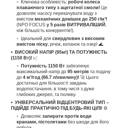
Ключова особливість:
робочі колеса
плаваючого типу з ацетатної смоли!
Це
дозволяє насосу перекачувати воду з
вмістом
механічних домішок до 250 г/м³!
(NPO FOCUS
у 5 разів ВИТРИВАЛІШИЙ
,
ніж більшість конкурентів!).
Ідеальний для
свердловин з високим
вмістом піску
, річок, копанок та озер! 🌊
ВИСОКИЙ НАПІР (95м!) ТА ПОТУЖНІСТЬ
(1150 Вт)!
📈
Потужність 1150 Вт
забезпечує
максимальний напір до
95 метрів
та подачу
до
4 м³/год (66.7 л/хвилину)!
🚀 Цього
достатньо для більшості завдань
водопостачання, в тому числі з дуже
глибоких джерел, та поливу.
УНІВЕРСАЛЬНИЙ ВІДЦЕНТРОВИЙ ТИП –
ПІДІЙДЕ ПРАКТИЧНО ПІД БУДЬ-ЯКІ ЦІЛІ!
⚙️
Дозволяє
запирати протік води
кранами, пістолетами
без шкоди для його
роботи.