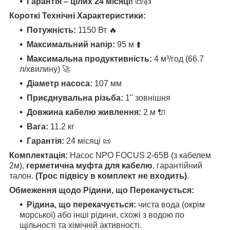
Гарантія – цілих 24 місяці!
📜👍
Короткі Технічні Характеристики:
Потужність:
1150 Вт 🔥
Максимальний напір:
95 м ⬆️
Максимальна продуктивність:
4 м³/год (66.7
л/хвилину) 🚀
Діаметр насоса:
107 мм
Приєднувальна різьба:
1" зовнішня
Довжина кабелю живлення:
2 м 🔌
Вага:
11.2 кг
Гарантія:
24 місяці 📜
Комплектація:
Насос NPO FOCUS 2-65B (з кабелем
2м),
герметична муфта для кабелю
, гарантійний
талон.
(Трос підвісу в комплект не входить)
.
Обмеження щодо Рідини, що Перекачується:
Рідина, що перекачується:
чиста вода (окрім
морської) або інші рідини, схожі з водою по
щільності та хімічній активності.