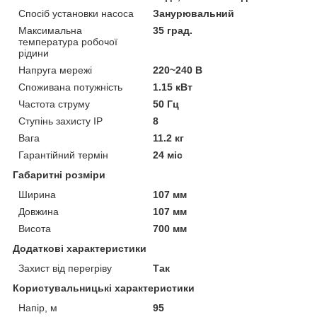
Спосіб установки насоса
Занурювальний
Максимальна
35 град.
температура робочої
рідини
Напруга мережі
220~240 В
Споживана потужність
1.15 кВт
Частота струму
50 Гц
Ступінь захисту IP
8
Вага
11.2 кг
Гарантійний термін
24 міс
Габаритні розміри
Ширина
107 мм
Довжина
107 мм
Висота
700 мм
Додаткові характеристики
Захист від перегріву
Так
Користувальницькі характеристики
Напір, м
95