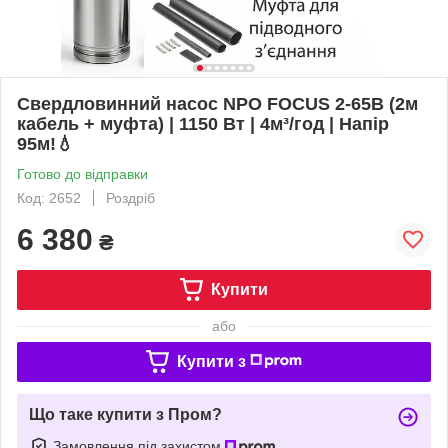
Свердловинний насос NPO FOCUS 2-65B (2м
кабель + муфта) | 1150 Вт | 4м³/год | Напір
95м!💧
Готово до відправки
Код: 2652
Роздріб
6 380
₴
Купити
або
Купити з
Що таке купити з Пром?
Замовлення під захистом