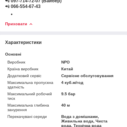
📲
097-714-72-07 (Вайбер)
📲
066-554-67-43
Приховати
Характеристики
Основні
Виробник
NPO
Країна виробник
Китай
Додатковий сервіс
Сервісне обслуговування
Максимальна пропускна
4 куб.м/год
здатність
Максимальний робочий
9.5 бар
тиск
Максимальна глибина
40 м
занурення
Перекачувані середи
Вода з домішками,
Живильна вода, Чиста
вода, Технічна вода