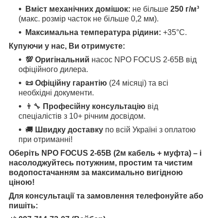
Вміст механічних домішок:
не більше
250 г/м³
(макс. розмір часток не більше 0,2 мм).
Максимальна температура рідини:
+35°С.
Купуючи у нас, Ви отримуєте:
💯 Оригінальний
насос NPO FOCUS 2-65B від
офіційного дилера.
📜 Офіційну гарантію
(24 місяці) та всі
необхідні документи.
👨‍🔧
Професійну консультацію
від
спеціалістів з 10+ річним досвідом.
🚚
Швидку доставку
по всій Україні з оплатою
при отриманні!
Оберіть NPO FOCUS 2-65B (2м кабель + муфта) – і
насолоджуйтесь потужним, простим та чистим
водопостачанням за максимально вигідною
ціною!
Для консультації та замовлення телефонуйте або
пишіть: