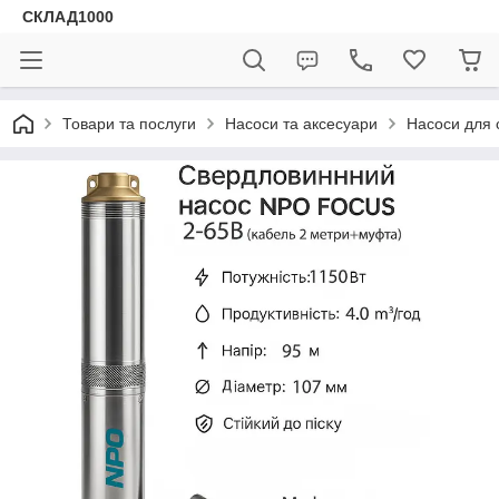
СКЛАД1000
Товари та послуги
Насоси та аксесуари
Насоси для 