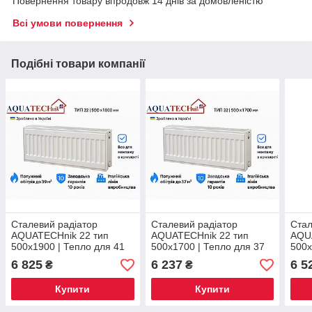
Повернення товару впродовж 14 днів за домовленістю
Всі умови повернення
Подібні товари компанії
Сталевий радіатор
Сталевий радіатор
Стал
AQUATECHnik 22 тип
AQUATECHnik 22 тип
AQU
500x1900 | Тепло для 41
500x1700 | Тепло для 37
500x
м² | Гарантія 10 років |
м² | Гарантія 10 років |
м² | 
6 825
6 237
6 5
₴
₴
Україна
Україна
Укра
Купити
Купити