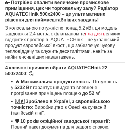
🏡
Потрібно опалити величезне промислове
приміщення, цех чи торговельну залу? Радіатор
AQUATECHnik 500x2400 – це ультимативне
рішення для наймасштабніших завдань!
З колосальною потужністю понад 5.2 кВт, ця модель
завдовжки 2.4 метра є флагманом те
пла для в
еликих
відкритих просторів. AQUATECHnik – це український
продукт європейської якості, що забезпечує чудову
тепловіддачу та служить десятиліттями, навіть за
найінтенсивніших навантажень.
4 ключові причини обрати AQUATECHnik 22
500x2400:
🤔
🔥 Максимальна продуктивність:
Потужність
у
5232 Вт
гарантує швидке та впевнене
прогрівання приміщень площею
до 52 м²
.
🇺🇦 Зроблено в Україні, з європейською
точністю:
Виробництво в Одесі на сучасній
італійській лінії.
🛡️ 10 років офіційної заводської гарантії:
Повний пакет документів для вашого спокою.