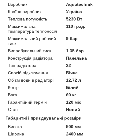
Виробник
Aquatechnik
Країна виробник
Україна
Теплова потужність
5230 Вт
Максимальна
110 град.
температура теплоносія
Максимальний робочий
9 бар
тиск
Випробувальний тиск
1.35 бар
Конструкція радіатора
Панельна
Тип радіатора
22
Спосіб підключення
Бічне
Об'єм води в радіаторі
12.72 л
Колір
Білий
Вага
60 кг
Гарантійний термін
120 міс
Стан
Новий
Габаритні і приєднувальні розміри
Висота
500 мм
Ширина
2400 мм