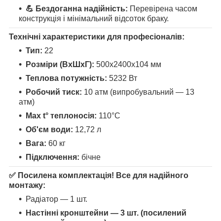
💪 Бездоганна надійність:
Перевірена часом
конструкція і мінімальний відсоток браку.
Технічні характеристики для професіоналів:
Тип:
22
Розміри (ВхШхГ):
500х2400х104 мм
Теплова потужність:
5232 Вт
Робочий тиск:
10 атм (випробувальний — 13
атм)
Max t° теплоносія:
110°С
Об'єм води:
12,72 л
Вага:
60 кг
Підключення:
бічне
✅ Посилена комплектація! Все для надійного
монтажу:
Радіатор — 1 шт.
Настінні кронштейни — 3 шт. (посилений