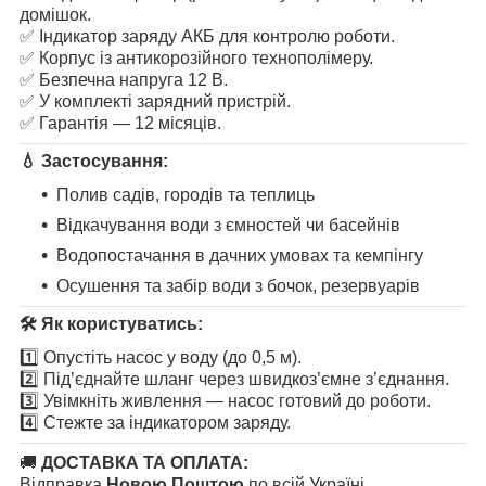
домішок.
✅ Індикатор заряду АКБ для контролю роботи.
✅ Корпус із антикорозійного технополімеру.
✅ Безпечна напруга 12 В.
✅ У комплекті зарядний пристрій.
✅ Гарантія — 12 місяців.
💧
Застосування:
Полив садів, городів та теплиць
Відкачування води з ємностей чи басейнів
Водопостачання в дачних умовах та кемпінгу
Осушення та забір води з бочок, резервуарів
🛠️
Як користуватись:
1️⃣ Опустіть насос у воду (до 0,5 м).
2️⃣ Під’єднайте шланг через швидкоз’ємне з’єднання.
3️⃣ Увімкніть живлення — насос готовий до роботи.
4️⃣ Стежте за індикатором заряду.
🚚
ДОСТАВКА ТА ОПЛАТА:
Відправка
Новою Поштою
по всій Україні.