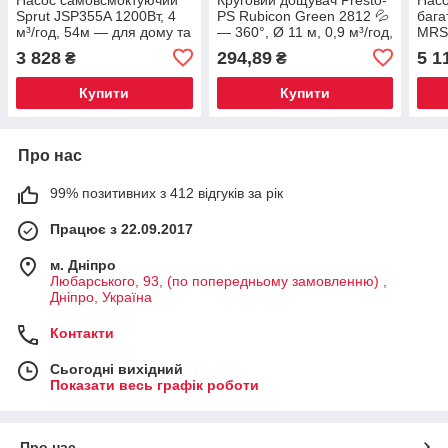
Sprut JSP355A 1200Вт, 4
PS Rubicon Green 2812 💦
бага
м³/год, 54м — для дому та
— 360°, Ø 11 м, 0,9 м³/год,
MRS 
поливу
для газону та городу
м — 
3 828
294,89
5 1
₴
₴
Купити
Купити
Про нас
99% позитивних з 412 відгуків за рік
Працює з 22.09.2017
м. Дніпро
Любарського, 93, (по попередньому замовленню) ,
Дніпро, Україна
Контакти
Сьогодні вихідний
Показати весь графік роботи
Про нас