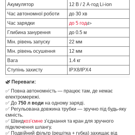
Акумулятор
12 В / 2 А·год Li-ion
Час автономної роботи
до 30 хв
Час зарядки
до 5 год
d>
Глибина занурення
до 0.5 м
Мін. рівень запуску
22 мм
Мін. рівень осушення
12 мм
Вага
1.4 кг
Ступінь захисту
IPX8/IPX4
🌿
Переваги:
✅ Повна автономність — працює там, де немає
електромережі.
✅ До
750 л води
на одному заряді.
✅ Регульована довжина трубки — зручно під будь-яку
ємність.
✅ Швид
коз’ємне
з’єднання та кран для зручного
підключення шлангу.
✅ Подвійний фільтр (решітка + губка) захищає від