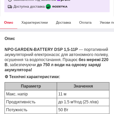
Доступна доставка
Опис
Характеристики
Доставка
Оплата
Умови п
Опис
NPO GARDEN-BATTERY DSP 1,5-11P
— портативний
акумуляторний електронасос для автономного поливу,
осушення та водопостачання. Працює
без мережі 220
В
, забезпечуючи
до 750 л води на одному заряді
акумулятора!
⚙️
Технічні характеристики:
Параметр
Значення
Макс. напір
11 м
Продуктивність
до 1.5 м³/год (25 л/хв)
Потужність
50 Вт