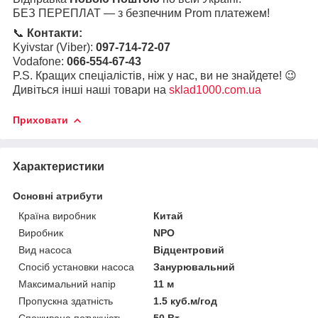
БЕЗ ПЕРЕПЛАТ — з безпечним Prom платежем!
📞
Контакти:
Kyivstar (Viber):
097-714-72-07
Vodafone:
066-554-67-43
P.S. Кращих спеціалістів, ніж у нас, ви не знайдете! 😉
Дивіться інші наші товари на
sklad1000.com.ua
Приховати
Характеристики
Основні атрибути
Країна виробник
Китай
Виробник
NPO
Вид насоса
Відцентровий
Спосіб установки насоса
Занурювальний
Максимальний напір
11 м
Пропускна здатність
1.5 куб.м/год
Споживана потужність
50 Вт